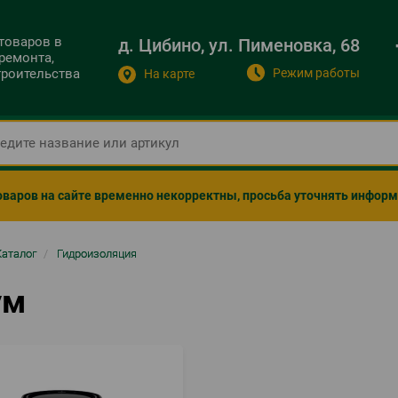
 товаров в
д. Цибино, ул. Пименовка, 68
ремонта,
Режим работы
строительства
На карте
оваров на сайте временно некорректны, просьба уточнять инфор
ка
Каталог
/
Гидроизоляция
гации
ум