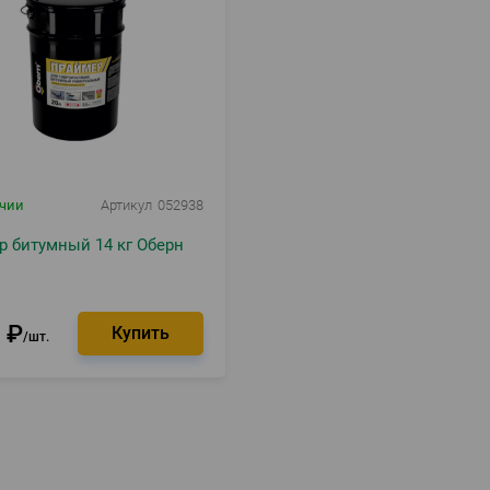
ичии
Артикул
052938
 битумный 14 кг Оберн
0
₽
шт.