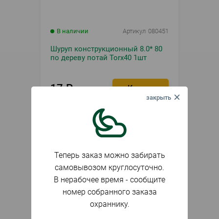
В наличии
Артикул
080451
Шуруп конструкционный 8.0* 80
по дереву потай Torx40 1шт
17
₽
шт.
Теперь заказ можно забирать
самовывозом круглосуточно.
В нерабочее время - сообщите
номер собранного заказа
охраннику.