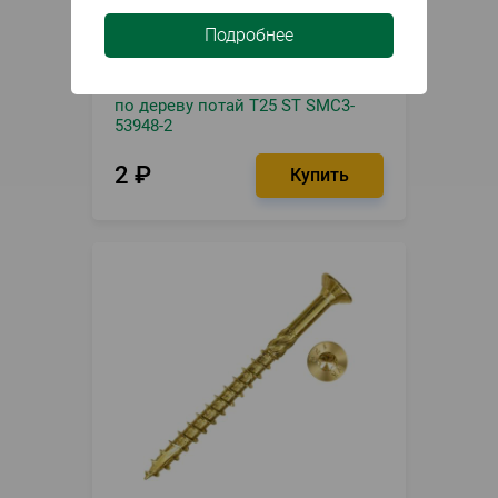
Подробнее
В наличии
Артикул
00-00000272
Шуруп конструкционный 4.5*60
по дереву потай T25 ST SMC3-
53948-2
2
₽