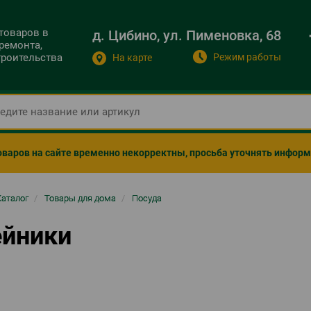
 товаров в
д. Цибино, ул. Пименовка, 68
ремонта,
Режим работы
строительства
На карте
оваров на сайте временно некорректны, просьба уточнять инфор
ка
Каталог
/
Товары для дома
/
Посуда
гации
ейники