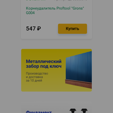
Корнеудалитель Proftool "Grons"
G004
547
₽