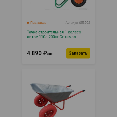
Под заказ
Артикул
053902
Тачка строительная 1 колесо
литое 110л 200кг Оптимал
4 890
₽
Заказать
шт.