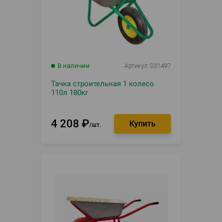
В наличии
Артикул
031497
Тачка строительная 1 колесо
110л 180кг
4 208
₽
шт.