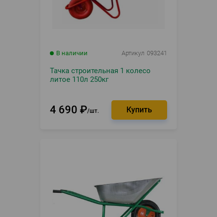
В наличии
Артикул
093241
Тачка строительная 1 колесо
литое 110л 250кг
4 690
₽
шт.