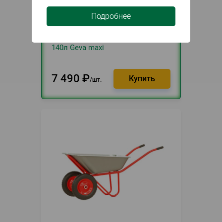
Подробнее
В наличии
Артикул
085939
Тачка строительная 1 колесо
140л Geva maxi
7 490
₽
шт.