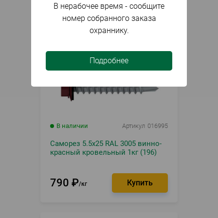
В нерабочее время - сообщите
номер собранного заказа
охраннику.
Подробнее
В наличии
Артикул
016995
Саморез 5.5х25 RAL 3005 винно-
красный кровельный 1кг (196)
790
₽
кг