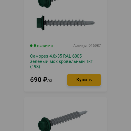
В наличии
Артикул
016987
Саморез 4.8х35 RAL 6005
зеленый мох кровельный 1кг
(198)
690
₽
кг