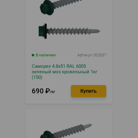
В наличии
Артикул
002637
Саморез 4.8х51 RAL 6005
зеленый мох кровельный 1кг
(150)
690
₽
кг