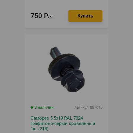
750
₽
кг
В наличии
Артикул
087015
Саморез 5.5х19 RAL 7024
графитово-серый кровельный
1кг (218)