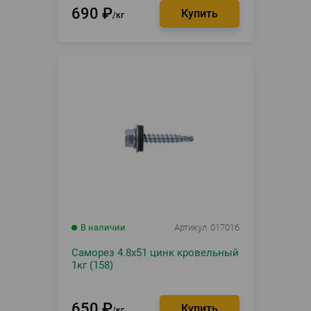
690
₽
кг
В наличии
Артикул
017016
Саморез 4.8х51 цинк кровельный
1кг (158)
650
₽
кг