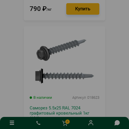
790
₽
кг
В наличии
Артикул
018623
Саморез 5.5х25 RAL 7024
графитовый кровельный 1кг
(196)