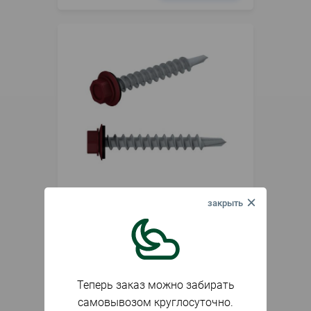
В наличии
Артикул
016990
Саморез 4.8х35 RAL 3005 винно-
красный кровельный 1кг (198)
690
₽
кг
Теперь заказ можно забирать
самовывозом круглосуточно.