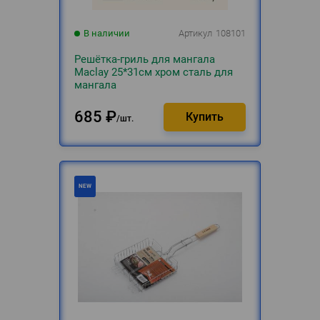
В наличии
Артикул
108101
Решётка-гриль для мангала
Maclay 25*31см хром сталь для
мангала
685
₽
шт.