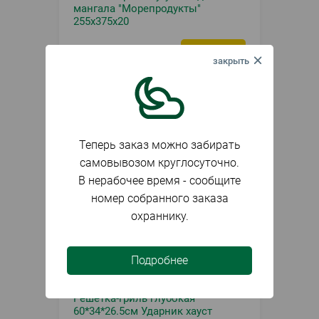
мангала "Морепродукты"
255х375х20
3 597
₽
Заказать
шт.
Теперь заказ можно забирать
самовывозом круглосуточно.
В нерабочее время - сообщите
номер собранного заказа
охраннику.
Подробнее
Под заказ
Артикул
081712
Решетка-гриль глубокая
60*34*26.5см Ударник хауст