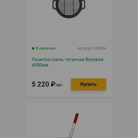
В наличии
Артикул
039954
Решетка-гриль чугунная Везувий
d380мм
5 220
₽
шт.