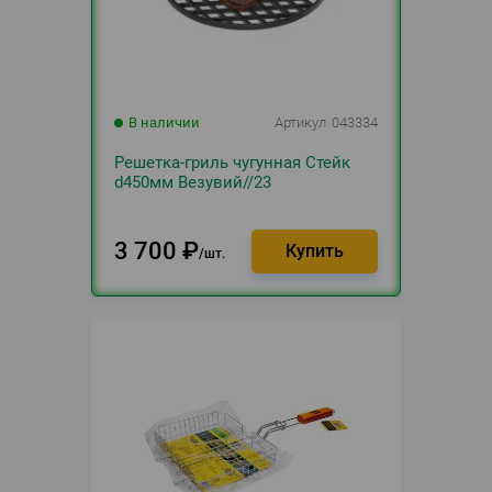
В наличии
Артикул
043334
Решетка-гриль чугунная Стейк
d450мм Везувий//23
3 700
₽
шт.