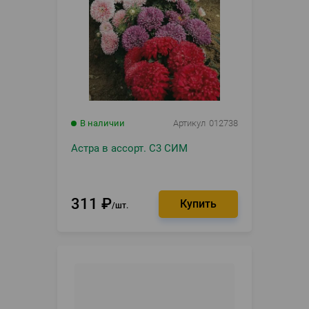
В наличии
Артикул
012738
Астра в ассорт. С3 СИМ
311
₽
шт.