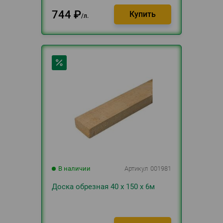
744
₽
л.
В наличии
Артикул
001981
Доска обрезная 40 х 150 х 6м