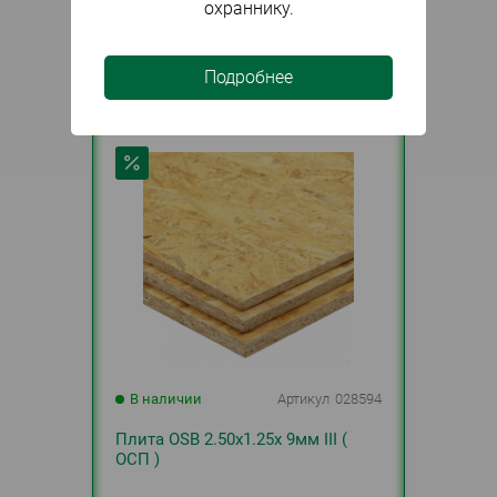
охраннику.
945
₽
шт.
Подробнее
В наличии
Артикул
028594
Плита OSB 2.50х1.25х 9мм III (
ОСП )