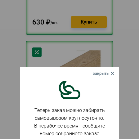
630
₽
шт.
Теперь заказ можно забирать
самовывозом круглосуточно.
В наличии
Артикул
001980
В нерабочее время - сообщите
Доска обрезная 50 х 150 х 6м
номер собранного заказа