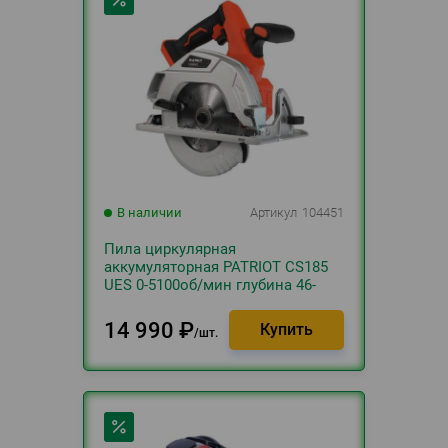
В наличии
Артикул
104451
Пила циркулярная
аккумуляторная PATRIOT CS185
UES 0-5100об/мин глубина 46-
60мм + 1хАКБ 4.0Ач и ЗУ
14 990
₽
шт.