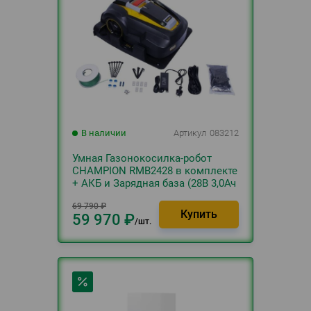
В наличии
Артикул
083212
Умная Газонокосилка-робот
CHAMPION RMB2428 в комплекте
+ АКБ и Зарядная база (28В 3,0Ач
Li-ion10,2кг60мин240мм25-65мм)
69 790
₽
59 970
₽
шт.