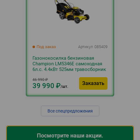
Под заказ
Артикул
085409
Газонокосилка бензиновая
Champion LM5346E самоходная
6л.с. 4.4кВт 525мм травосборник
70л 25-75мм 37.2кг
46 990
₽
электростартер 1АКБ и ЗУ
Заказать
39 990
₽
шт.
Все спецпредложения
Посмотрите наши акции.