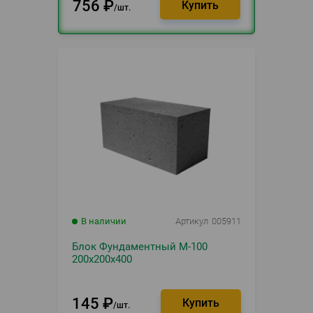
756
₽
шт.
В наличии
Артикул
005911
Блок Фундаментный М-100
200х200х400
145
₽
шт.