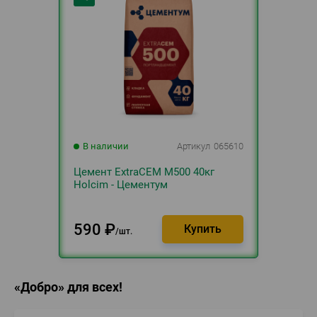
В наличии
Артикул
065610
Цемент ExtraCEМ М500 40кг
Holcim - Цементум
590
₽
шт.
«Добро» для всех!