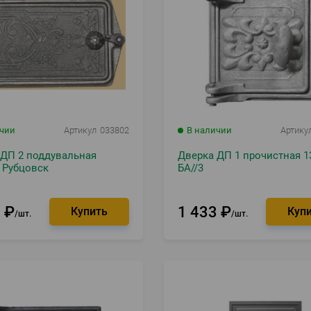
ичии
Артикул
033802
В наличии
Артику
 ДП 2 поддувальная
Дверка ДП 1 прочистная 1
 Рубцовск
БА//3
2
₽
1 433
₽
шт.
шт.