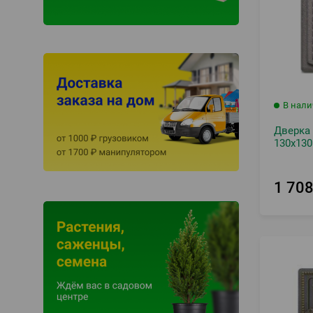
В нал
Дверка 
130х130
1 70