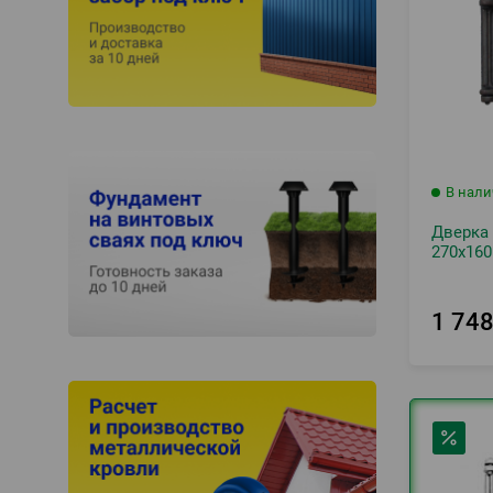
В нал
Дверка
270х160
1 74