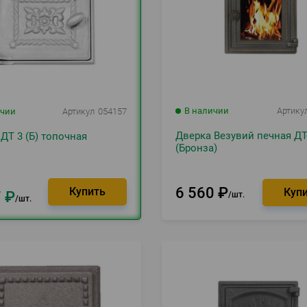
В наличии
Артику
ичии
Артикул
054157
Дверка Везувий печная ДТ
ДТ 3 (Б) топочная
(Бронза)
6 560
₽
7
₽
шт.
шт.