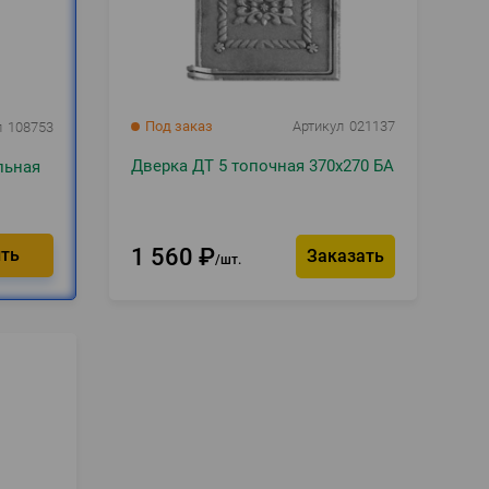
Под заказ
Артикул
021137
л
108753
Дверка ДТ 5 топочная 370х270 БА
льная
1 560
₽
Заказать
шт.