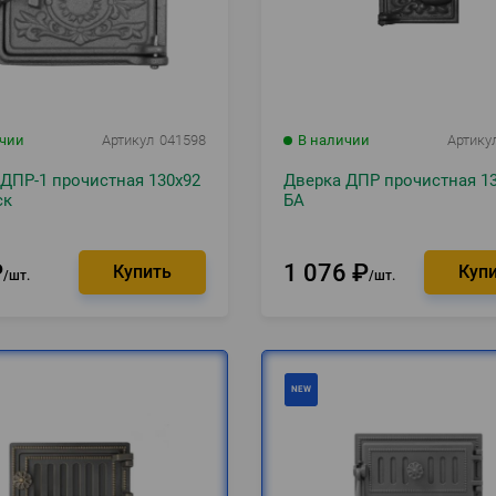
ичии
Артикул
041598
В наличии
Артику
ДПР-1 прочистная 130х92
Дверка ДПР прочистная 1
ск
БА
₽
1 076
₽
шт.
шт.