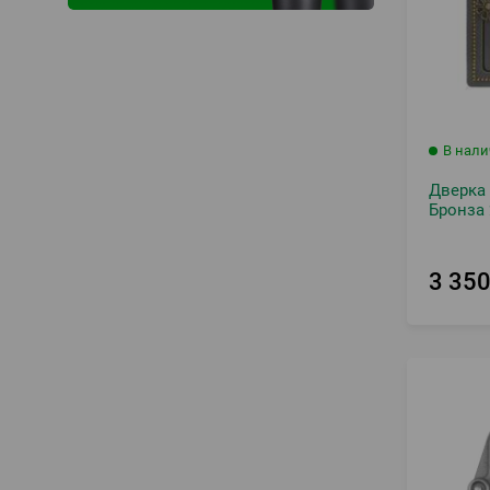
В нал
Дверка 
Бронза 
3 35