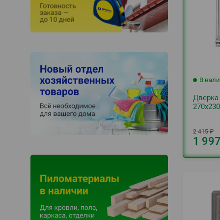
В нал
Дверка 
270х230
2 415
₽
1 99