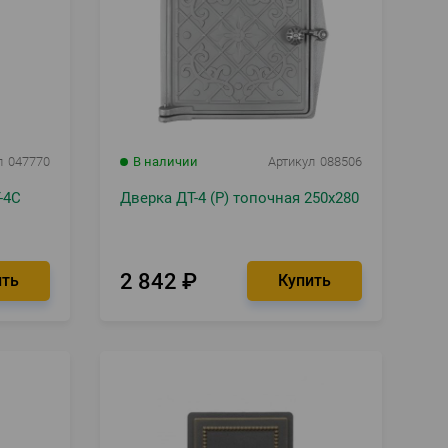
л
047770
В наличии
Артикул
088506
-4С
Дверка ДТ-4 (Р) топочная 250х280
2 842
₽