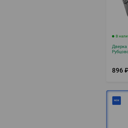
В нал
Дверка 
Рубцов
896