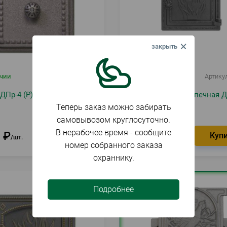
ичии
Артикул
023797
В наличии
Артику
ДПр-4 (Р) прочистная
Дверка ВЕЗУВИЙ печная Д
(Антрацит)
Теперь заказ можно забирать
самовывозом круглосуточно.
В нерабочее время - сообщите
8
₽
3 809
₽
шт.
шт.
номер собранного заказа
охраннику.
Подробнее