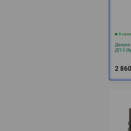
В нал
Дверка
ДП-2 (Б
2 86