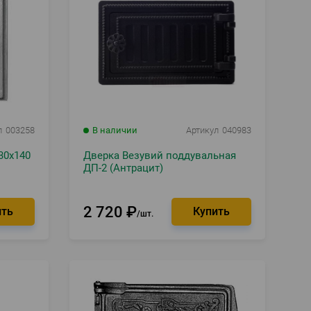
л
003258
В наличии
Артикул
040983
30х140
Дверка Везувий поддувальная
ДП-2 (Антрацит)
2 720
₽
шт.