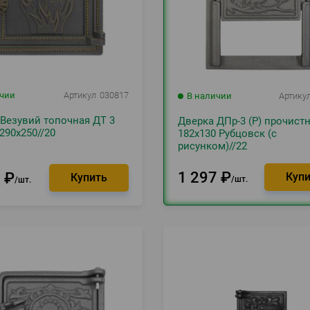
ичии
Артикул
030817
В наличии
Артику
Везувий топочная ДТ 3
Дверка ДПр-3 (Р) прочист
290х250//20
182х130 Рубцовск (с
рисунком)//22
1 297
₽
0
₽
шт.
шт.