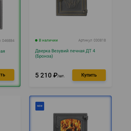
В наличии
Артикул
030818
л
046884
Дверка Везувий печная ДТ 4
ная
(Бронза)
5 210
₽
шт.