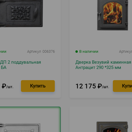
ичии
Артикул
006376
В наличии
Артику
 ДП 2 поддувальная
Дверка Везувий каминная
 БА
Антрацит 290 *325 мм
8
₽
12 175
₽
шт.
шт.