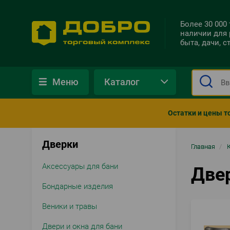
Более 30 000
наличии для 
быта, дачи, 
Меню
Каталог
Остатки и цены т
Дверки
Стро
Главная
/
нави
Аксессуары для бани
Две
Бондарные изделия
Веники и травы
Двери и окна для бани