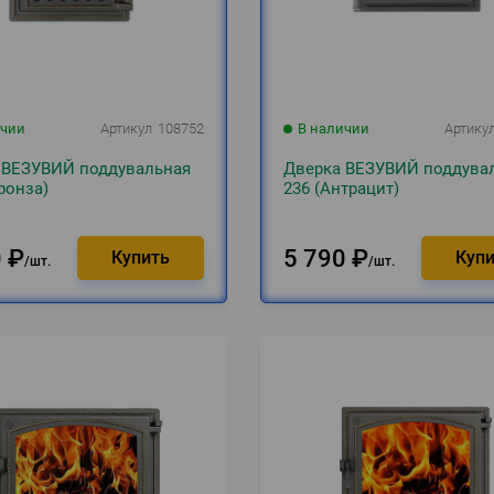
ичии
Артикул
108752
В наличии
Артику
 ВЕЗУВИЙ поддувальная
Дверка ВЕЗУВИЙ поддува
ронза)
236 (Антрацит)
0
₽
5 790
₽
шт.
шт.