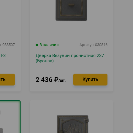
л
088507
В наличии
Артикул
030816
Т-3
Дверка Везувий прочистная 237
(Бронза)
2 436
₽
шт.