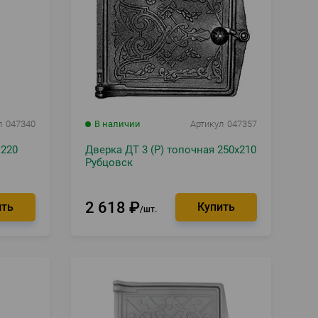
л
047340
В наличии
Артикул
047357
 220
Дверка ДТ 3 (Р) топочная 250х210
Рубцовск
2 618
₽
шт.