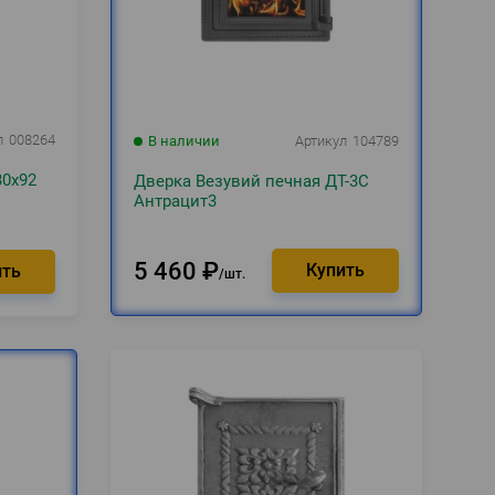
л
008264
В наличии
Артикул
104789
30х92
Дверка Везувий печная ДТ-3С
Антрацит3
5 460
₽
шт.