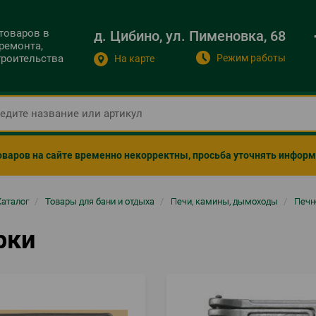
 товаров в
д. Цибино, ул. Пименовка, 68
ремонта,
Режим работы
строительства
На карте
оваров на сайте временно некорректны, просьба уточнять инфор
ка
Каталог
/
Товары для бани и отдыха
/
Печи, камины, дымоходы
/
Печн
гации
рки