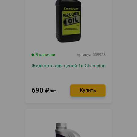
В наличии
Артикул
039928
Жидкость для цепей 1л Champion
690
₽
шт.