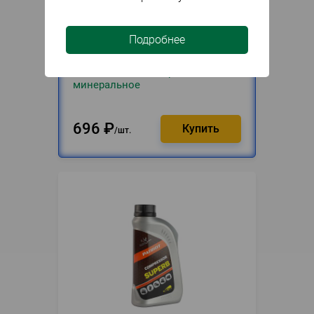
Подробнее
В наличии
Артикул
022179
Жидкость 1л Champion 4T
минеральное
696
₽
шт.