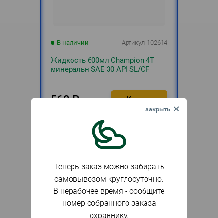
В наличии
Артикул
102614
Жидкость 600мл Champion 4T
минеральн SAE 30 API SL/CF
560
₽
шт.
Теперь заказ можно забирать
самовывозом круглосуточно.
В нерабочее время - сообщите
номер собранного заказа
охраннику.