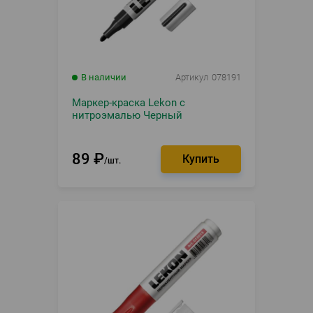
В наличии
Артикул
078191
Маркер-краска Lekon с
нитроэмалью Черный
89
₽
шт.