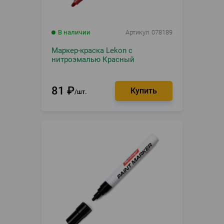
В наличии
Артикул
078189
Маркер-краска Lekon с
нитроэмалью Красный
81
₽
шт.