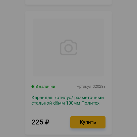
В наличии
Артикул
020288
Карандаш /стилус/ разметочный
стальной d6мм 130мм Политех
225
₽