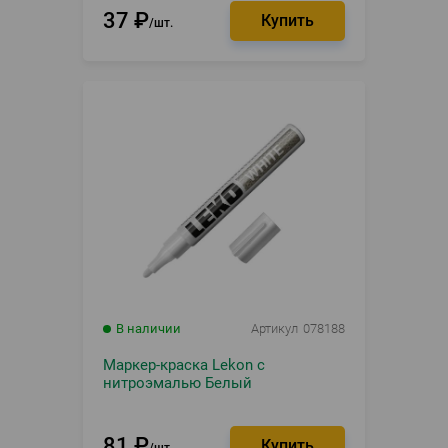
37
₽
шт.
В наличии
Артикул
078188
Маркер-краска Lekon с
нитроэмалью Белый
81
₽