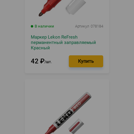
В наличии
Артикул
078184
Маркер Lekon ReFresh
перманентный заправляемый
Красный
42
₽
шт.