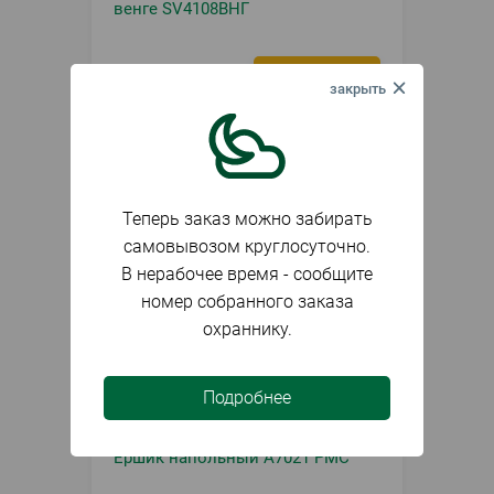
венге SV4108ВНГ
261
₽
набор
Теперь заказ можно забирать
самовывозом круглосуточно.
В нерабочее время - сообщите
номер собранного заказа
охраннику.
Подробнее
В наличии
Артикул
088374
Ершик напольный А7021 РМС