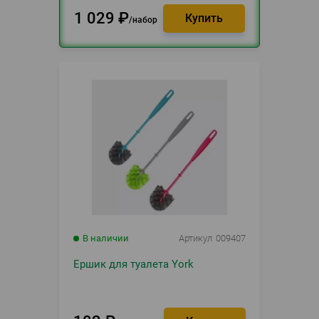
1 029
₽
набор
В наличии
Артикул
009407
Ершик для туалета York