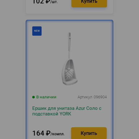
102
₽
шт.
В наличии
Артикул
096904
Ершик для унитаза Azur Соло с
подставкой YORK
164
₽
компл.