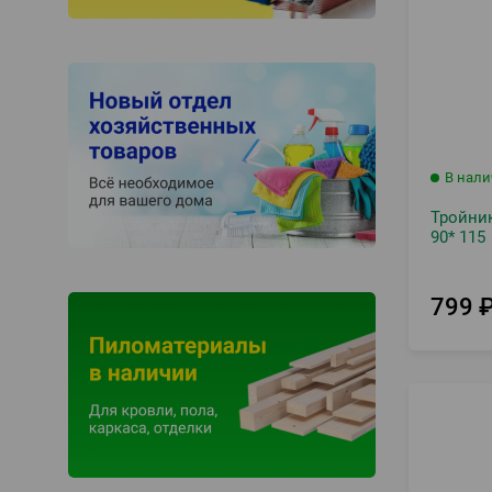
В нал
Тройник
90* 115
799