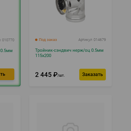
Под заказ
Артикул
014679
л
010770
Тройник-сэндвич нерж/оц 0.5мм
 0.5мм
115х200
2 445
₽
Заказать
шт.