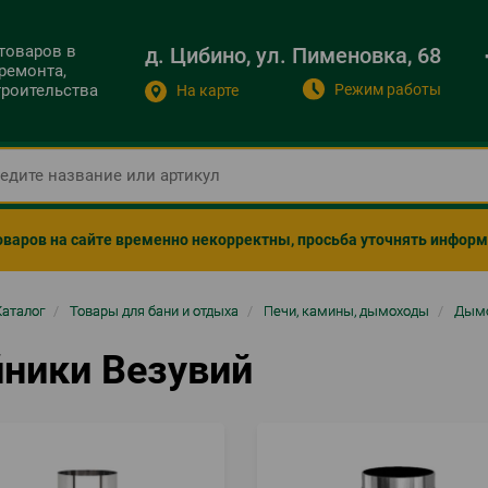
 товаров в
д. Цибино, ул. Пименовка, 68
ремонта,
Режим работы
строительства
На карте
оваров на сайте временно некорректны, просьба уточнять инфор
ка
Каталог
/
Товары для бани и отдыха
/
Печи, камины, дымоходы
/
Дым
гации
йники Везувий