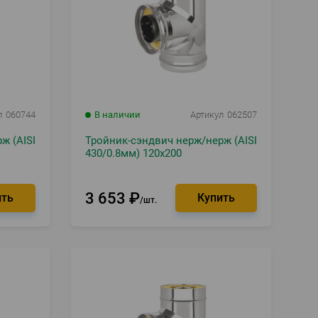
л
060744
В наличии
Артикул
062507
ж (AISI
Тройник-сэндвич нерж/нерж (AISI
430/0.8мм) 120х200
3 653
₽
шт.