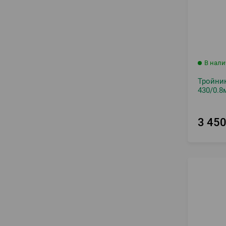
В нал
Тройник
430/0.8
3 45