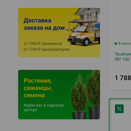
В нал
Тройник
90* 150
1 78