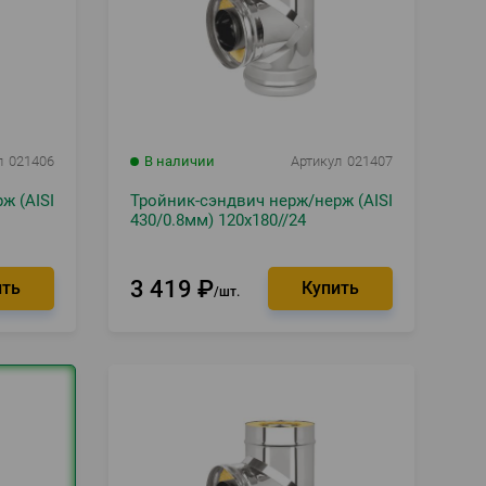
л
021406
В наличии
Артикул
021407
ж (AISI
Тройник-сэндвич нерж/нерж (AISI
430/0.8мм) 120х180//24
3 419
₽
шт.