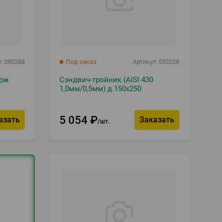
л
090288
Под заказ
Артикул
092026
ерж
Сэндвич-тройник (AISI 430
1,0мм/0,5мм) д.150х250
5 054
₽
азать
Заказать
шт.