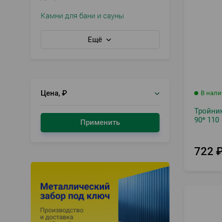
Камни для бани и сауны
Ещё
Цена, ₽
В нал
Тройник
90* 110
Применить
722