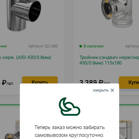
ичии
Артикул
021450
В наличии
Артику
 нерж. (AISI 430/0.8мм)
Тройник-сэндвич нерж/нер
430/0.8мм) 115х180
8
₽
3 389
₽
шт.
шт.
Теперь заказ можно забирать
самовывозом круглосуточно.