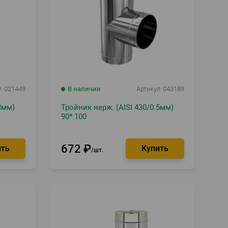
л
021449
В наличии
Артикул
043189
8мм)
Тройник нерж. (AISI 430/0.5мм)
90* 100
672
₽
шт.