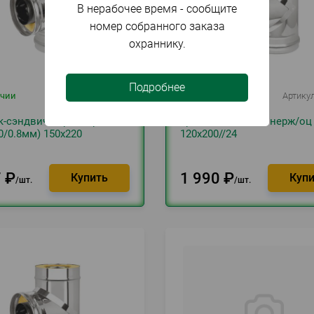
В нерабочее время - сообщите
номер собранного заказа
охраннику.
Подробнее
ичии
Артикул
021408
В наличии
Артику
к-сэндвич нерж/нерж
Тройник-сэндвич нерж/оц
30/0.8мм) 150х220
120х200//24
7
₽
1 990
₽
шт.
шт.