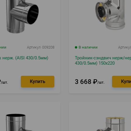
ичии
Артикул
009208
В наличии
Артику
 нерж. (AISI 430/0.5мм)
Тройник-сэндвич нерж/нер
430/0.5мм) 150х220
₽
3 668
₽
шт.
шт.