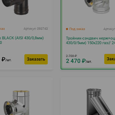
каз
Артикул
093743
Под заказ
Артику
 BLACK (AISI 430/0,8мм)
Тройник-сэндвич нерж+оц 
0
430/0/5мм) 150х220 газ// 2
2 758
₽
3
₽
Зак
Заказать
2 470
₽
шт.
шт.