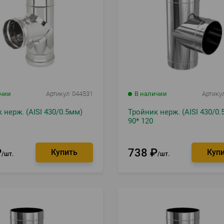
ичии
Артикул
044531
В наличии
Артику
 нерж. (AISI 430/0.5мм)
Тройник нерж. (AISI 430/0.
90* 120
₽
738
₽
шт.
шт.