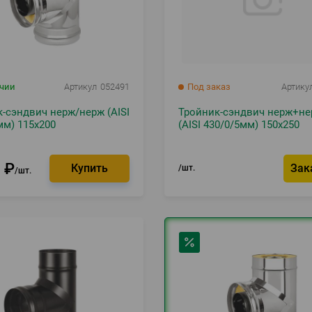
ичии
Артикул
052491
Под заказ
Артику
-сэндвич нерж/нерж (AISI
Тройник-сэндвич нерж+н
мм) 115х200
(AISI 430/0/5мм) 150x250
0
₽
Зак
шт.
шт.