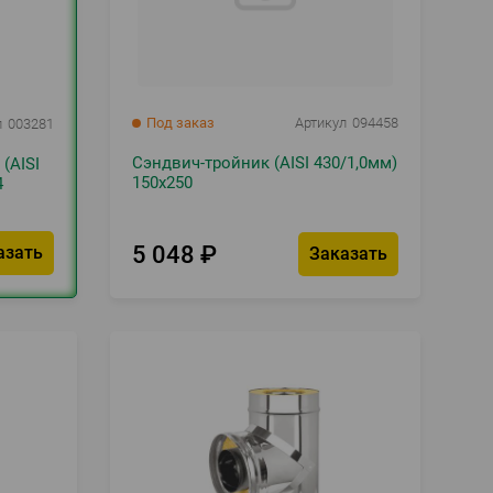
Под заказ
Артикул
094458
л
003281
Сэндвич-тройник (AISI 430/1,0мм)
(AISI
150х250
4
5 048
₽
азать
Заказать