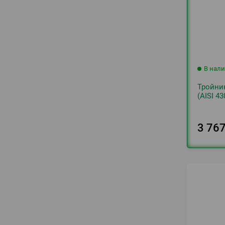
В нал
Тройни
(AISI 4
3 76