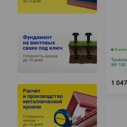
В нал
Тройник
90* 150
1 04