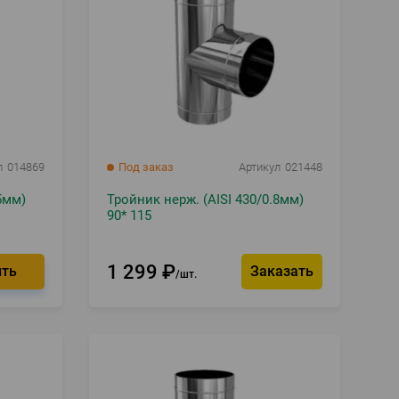
л
014869
Под заказ
Артикул
021448
5мм)
Тройник нерж. (AISI 430/0.8мм)
90* 115
1 299
₽
Заказать
шт.