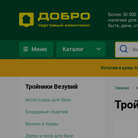
Более 30 000
наличии для 
быта, дачи, 
Меню
Каталог
Остатки и цены т
Тройники Везувий
Стро
Главная
/
нави
Аксессуары для бани
Тро
Бондарные изделия
Веники и травы
Двери и окна для бани