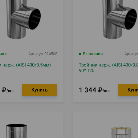
ичии
Артикул
014508
В наличии
Артику
 нерж. (AISI 430/0.5мм)
Тройник нерж. (AISI 430/0.
90* 120
7
₽
1 344
₽
шт.
шт.