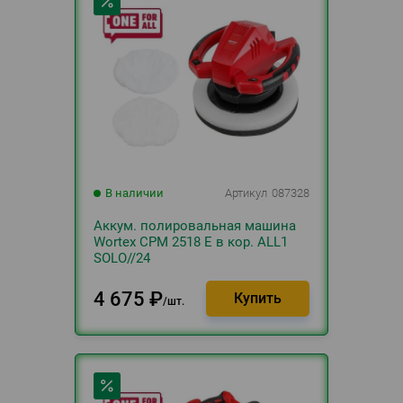
В наличии
Артикул
087328
Аккум. полировальная машина
Wortex CPM 2518 E в кор. ALL1
SOLO//24
4 675
₽
шт.