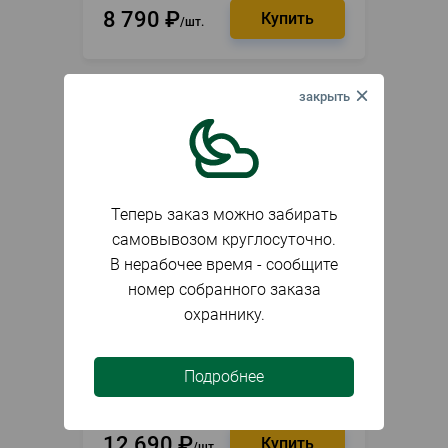
8 790
₽
шт.
Теперь заказ можно забирать
самовывозом круглосуточно.
В нерабочее время - сообщите
номер собранного заказа
охраннику.
В наличии
Артикул
092995
Аккумулятор Greenworks G60B4,
Подробнее
60V, 4 А.ч//24
12 690
₽
шт.