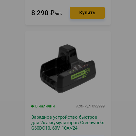
8 290
₽
шт.
В наличии
Артикул
092999
Зарядное устройство быстрое
для 2х аккумуляторов Greenworks
G60DC10, 60V, 10А//24