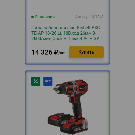
В наличии
Артикул
101241
Пила сабельная акк. Einhell PXC
TE-AP 18/26 Li, 18В,ход 26мм,0-
2600/мин,Quck + 1 акк.4 Ач + ЗУ
3А
14 326
₽
шт.