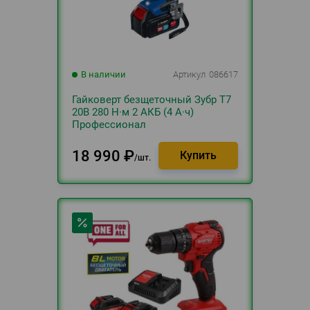
В наличии
Артикул
086617
Гайковерт безщеточный Зубр Т7
20В 280 Н·м 2 АКБ (4 А·ч)
Профессионал
18 990
₽
шт.