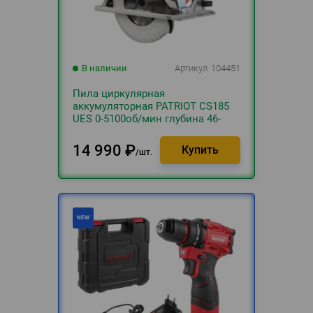
В наличии
Артикул
104451
Пила циркулярная
аккумуляторная PATRIOT CS185
UES 0-5100об/мин глубина 46-
60мм + 1хАКБ 4.0Ач и ЗУ
14 990
₽
шт.