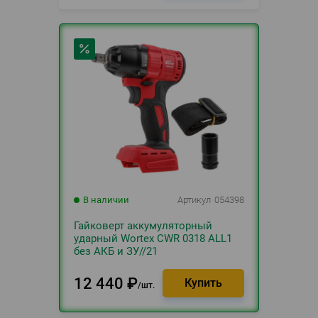
В наличии
Артикул
054398
Гайковерт аккумуляторный
ударный Wortex CWR 0318 ALL1
без АКБ и ЗУ//21
12 440
₽
шт.