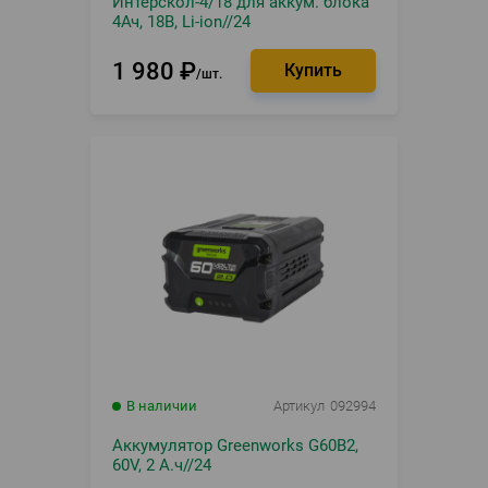
Интерскол-4/18 для аккум. блока
4Ач, 18В, Li-ion//24
1 980
₽
шт.
В наличии
Артикул
092994
Аккумулятор Greenworks G60B2,
60V, 2 А.ч//24