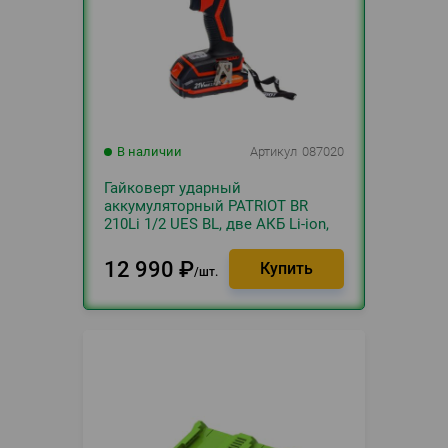
В наличии
Артикул
087020
Гайковерт ударный
аккумуляторный PATRIOT BR
210Li 1/2 UES BL, две АКБ Li-ion,
18В, 2,0 Ач, 280Нм, патрон 1/2,
большой кейс, зарядка за 1 час,
12 990
₽
шт.
БЕСЩЕТОЧНЫЙ ЭД