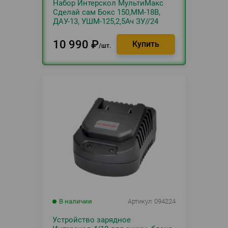
Набор Интерскол МультиМакс
Сделай сам Бокс 150,ММ-18В,
ДАУ-13, УШМ-125,2,5Ач ЗУ//24
10 990
₽
шт.
В наличии
Артикул
094224
Устройство зарядное