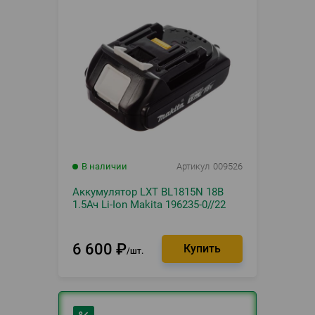
В наличии
Артикул
009526
Аккумулятор LXT BL1815N 18В
1.5Ач Li-Ion Makita 196235-0//22
6 600
₽
шт.