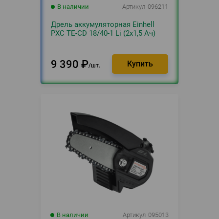
В наличии
Артикул
096211
Дрель аккумуляторная Einhell
PXC TE-CD 18/40-1 Li (2x1,5 Aч)
9 390
₽
шт.
В наличии
Артикул
095013