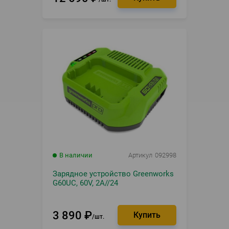
В наличии
Артикул
092998
Зарядное устройство Greenworks
G60UC, 60V, 2А//24
3 890
₽
шт.