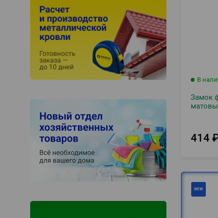
В нал
Замок 
матовы
414