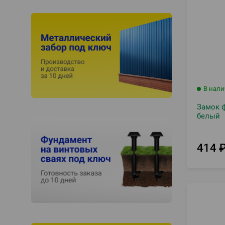
В нал
Замок 
белый
414