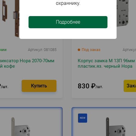
охраннику.
Подробнее
ичии
Артикул
081085
Под заказ
Артику
фиксатор Нора 2070-70мм
Корпус замка М 13П 96мм
й кофе
пластик.яз. черный Нора
₽
830
₽
Зак
шт.
шт.