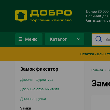
Более 30 000
наличии для 
быта, дачи, 
Меню
Каталог
Остатки и цены т
Замок фиксатор
Стро
Главная
/
нави
Дверная фурнитура
Зам
Дверные ограничители
Дверные ручки
Замки