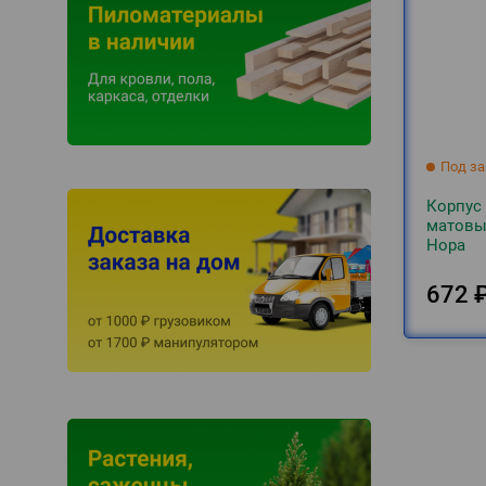
Под за
Корпус
матовы
Нора
672