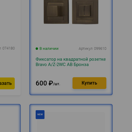
л
074180
В наличии
Артикул
099610
Фиксатор на квадратной розетке
Bravo A/Z-2WC AB Бронза
600
₽
азать
шт.