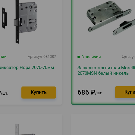
ичии
Артикул
081087
В наличии
Артику
фиксатор Нора 2070-70мм
Защелка магнитная Morell
2070MSN белый никель
686
₽
₽
шт.
шт.