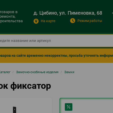
 товаров в
д. Цибино, ул. Пименовка, 68
ремонта,
Режим работы
строительства
На карте
оваров на сайте временно некорректны, просьба уточнять инфор
ка
Каталог
/
Замочно-скобяные изделия
/
Замки
гации
ок фиксатор