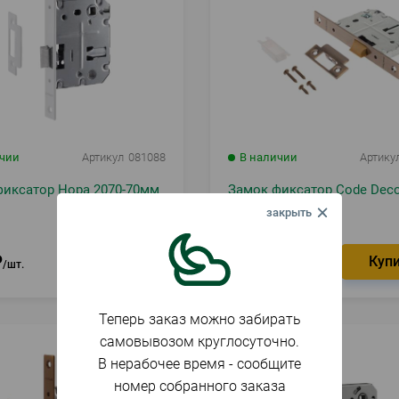
ичии
Артикул
081088
В наличии
Артику
фиксатор Нора 2070-70мм
Замок фиксатор Code Deco
WC-AB
₽
378
₽
шт.
шт.
Теперь заказ можно забирать
самовывозом круглосуточно.
В нерабочее время - сообщите
номер собранного заказа