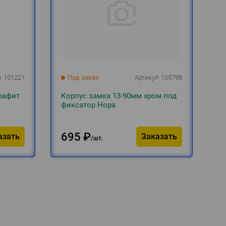
л
101221
Под заказ
Артикул
105798
рафит
Корпус замка 13-90мм хром под
фиксатор Нора
695
₽
азать
Заказать
шт.