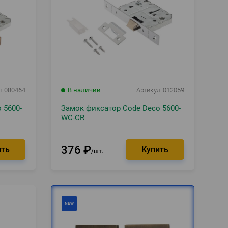
л
080464
В наличии
Артикул
012059
 5600-
Замок фиксатор Code Deco 5600-
WC-CR
376
₽
шт.