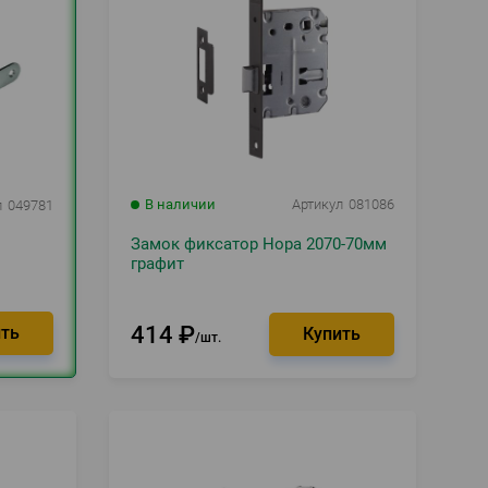
В наличии
Артикул
081086
л
049781
Замок фиксатор Нора 2070-70мм
i
графит
414
₽
шт.