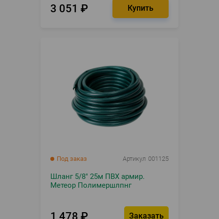
3 051
₽
Под заказ
Артикул
001125
Шланг 5/8" 25м ПВХ армир.
Метеор Полимершлпнг
1 478
₽
Заказать