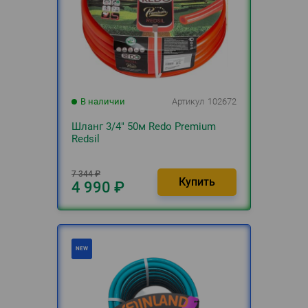
В наличии
Артикул
102672
Шланг 3/4" 50м Redo Premium
Redsil
7 344
₽
4 990
₽