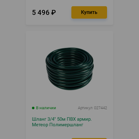
5 496
₽
В наличии
Артикул
027442
Шланг 3/4" 50м ПВХ армир.
Метеор Полимершланг