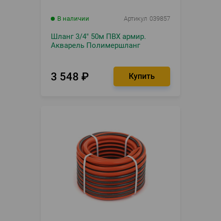
В наличии
Артикул
039857
Шланг 3/4" 50м ПВХ армир.
Акварель Полимершланг
3 548
₽