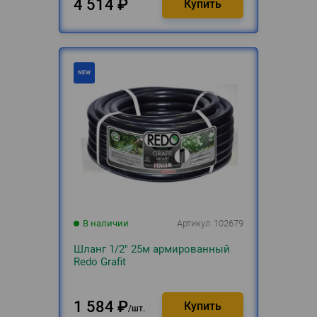
4 514
₽
В наличии
Артикул
102679
Шланг 1/2" 25м армированный
Redo Grafit
1 584
₽
шт.