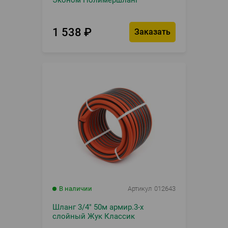
Эконом Полимершланг
1 538
₽
Заказать
В наличии
Артикул
012643
Шланг 3/4" 50м армир.3-х
слойный Жук Классик