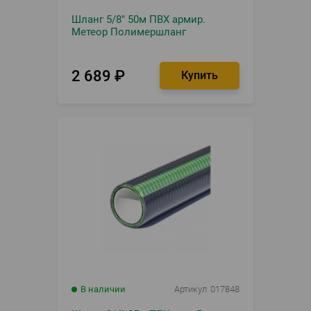
Шланг 5/8" 50м ПВХ армир.
Метеор Полимершланг
2 689
₽
В наличии
Артикул
017848