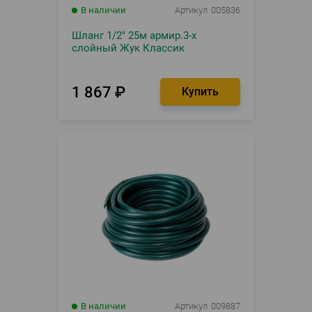
В наличии
Артикул
005836
Шланг 1/2" 25м армир.3-х
слойный Жук Классик
1 867
₽
В наличии
Артикул
009887