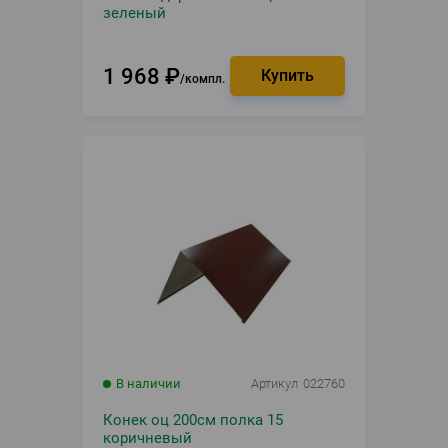
зеленый
1 968
₽
компл.
В наличии
Артикул
022760
Конек оц 200см полка 15
коричневый