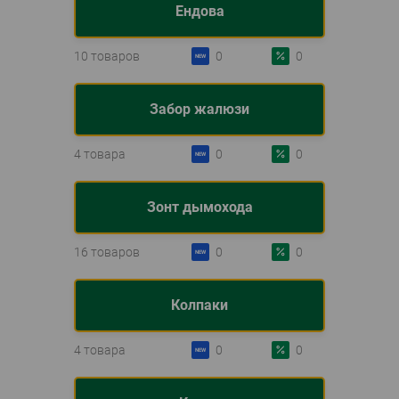
Ендова
10 товаров
0
0
Забор жалюзи
4 товара
0
0
Зонт дымохода
16 товаров
0
0
Колпаки
4 товара
0
0