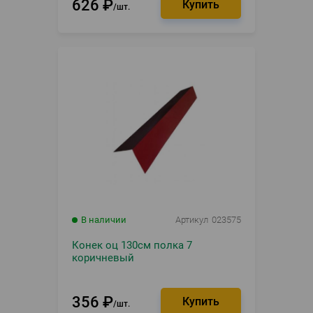
626
₽
шт.
В наличии
Артикул
023575
Конек оц 130см полка 7
коричневый
356
₽
шт.