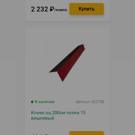
2 232
₽
компл.
В наличии
Артикул
022758
Конек оц 200см полка 15
вишневый