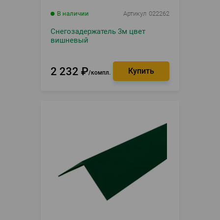
В наличии
Артикул
022262
Снегозадержатель 3м цвет
вишневый
2 232
₽
компл.