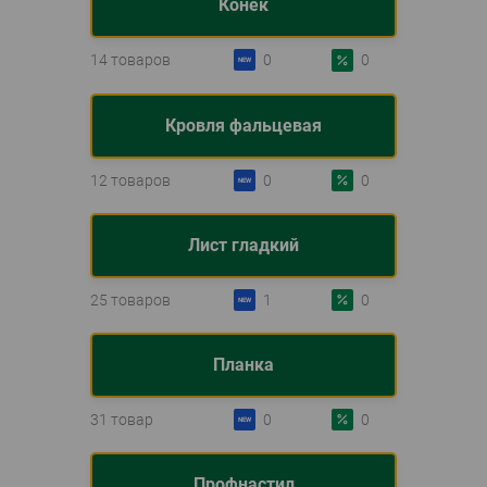
Конек
14 товаров
0
0
Кровля фальцевая
12 товаров
0
0
Лист гладкий
25 товаров
1
0
Планка
31 товар
0
0
Профнастил