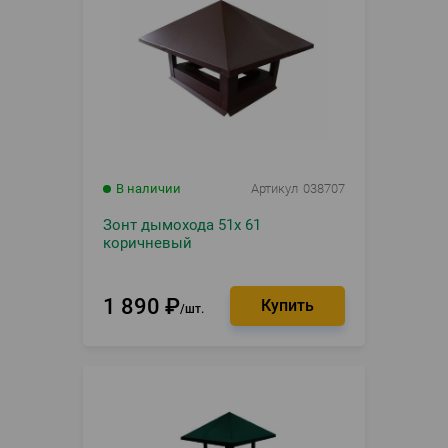
В наличии
Артикул
038707
Зонт дымохода 51х 61
коричневый
1 890
₽
шт.