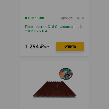
В наличии
Артикул
054106
Профнастил С- 8 Оцинкованный
2.0 х 1.2 х 0.4
1 294
₽
шт.