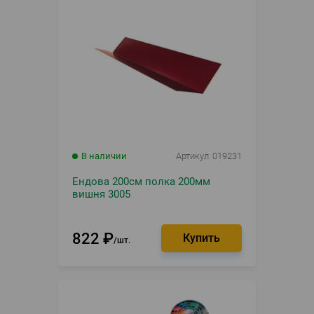
В наличии
Артикул
019231
Ендова 200см полка 200мм
вишня 3005
822
₽
шт.