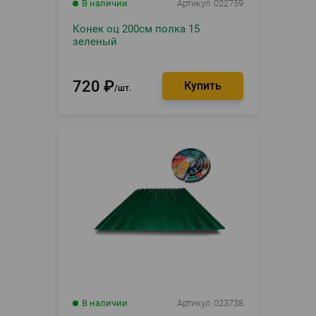
В наличии
Артикул
022759
Конек оц 200см полка 15
зеленый
720
₽
шт.
В наличии
Артикул
023738