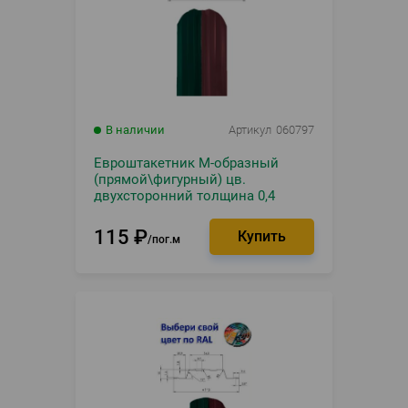
В наличии
Артикул
060797
Евроштакетник М-образный
(прямой\фигурный) цв.
двухсторонний толщина 0,4
(7004) 2 ,0 М
115
₽
пог.м