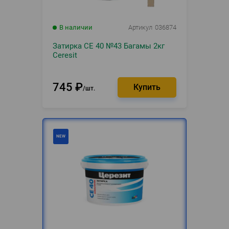
В наличии
Артикул
036874
Затирка CE 40 №43 Багамы 2кг
Ceresit
745
₽
шт.