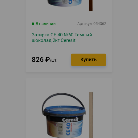
В наличии
Артикул
054062
Затирка CE 40 №60 Темный
шоколад 2кг Ceresit
826
₽
шт.