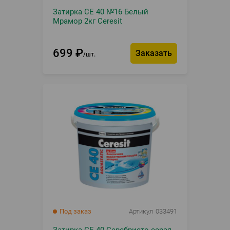
Затирка CE 40 №16 Белый
Мрамор 2кг Ceresit
699
₽
Заказать
шт.
Под заказ
Артикул
033491
Затирка CE 40 Серебристо-серая