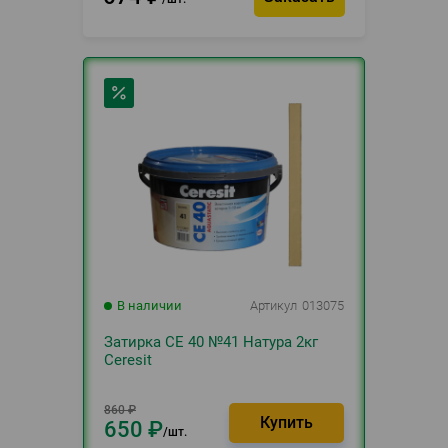
В наличии
Артикул
013075
Затирка CE 40 №41 Натура 2кг
Ceresit
860
₽
650
₽
шт.