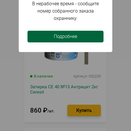
В нерабочее время - сообщите
номер собранного заказа
охраннику.
Подробнее
В наличии
Артикул
032230
Затирка CE 40 №13 Антрацит 2кг
Ceresit
860
₽
шт.