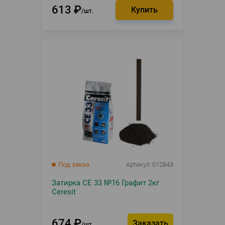
613
₽
шт.
Под заказ
Артикул
012843
Затирка CE 33 №16 Графит 2кг
Ceresit
674
₽
Заказать
шт.