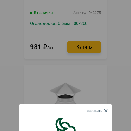
В наличии
Артикул
043275
Оголовок оц 0.5мм 100х200
981
₽
шт.