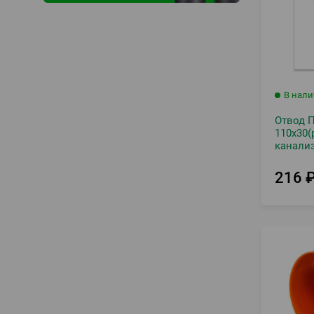
В нал
Отвод П
110х30(
канализ
216