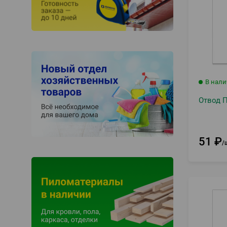
В нал
Отвод П
51
₽