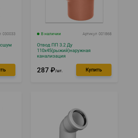
л
030033
В наличии
Артикул
001868
есшум
Отвод ПП 3.2 Ду
110х45(рыжий)наружная
канализация
287
₽
шт.