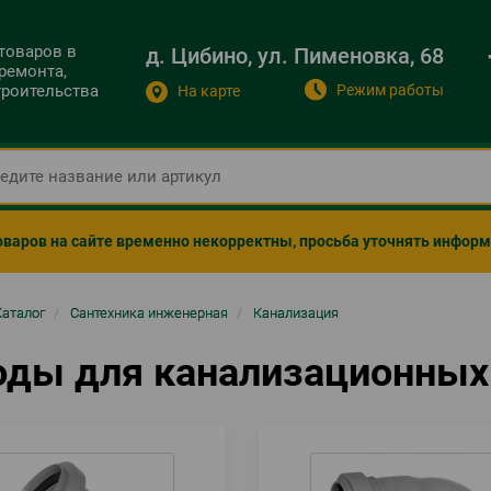
 товаров в
д. Цибино, ул. Пименовка, 68
ремонта,
Режим работы
строительства
На карте
оваров на сайте временно некорректны, просьба уточнять инфор
ка
Каталог
/
Сантехника инженерная
/
Канализация
гации
оды для канализационных