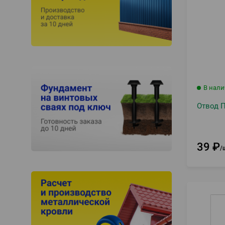
В нал
Отвод П
39
₽