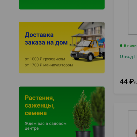
В нал
Отвод П
44
₽