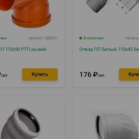
ичии
Артикул
088301
В наличии
Артику
ПП 110х90 РТП рыжий
Отвод ПП Белый 110х45 Б
₽
176
₽
шт.
шт.