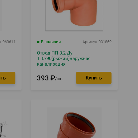
л
063611
В наличии
Артикул
001869
Отвод ПП 3.2 Ду
110х90(рыжий)наружная
канализация
393
₽
шт.