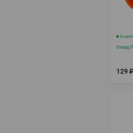
В нал
Отвод 
129