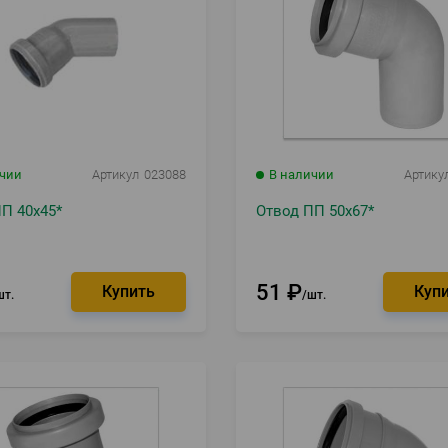
ичии
Артикул
023088
В наличии
Артику
П 40х45*
Отвод ПП 50х67*
51
₽
шт.
шт.