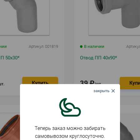
ичии
Артикул
001819
В наличии
Артику
П 50х30*
Отвод ПП 40х90*
39
₽
шт.
шт.
Теперь заказ можно забирать
самовывозом круглосуточно.