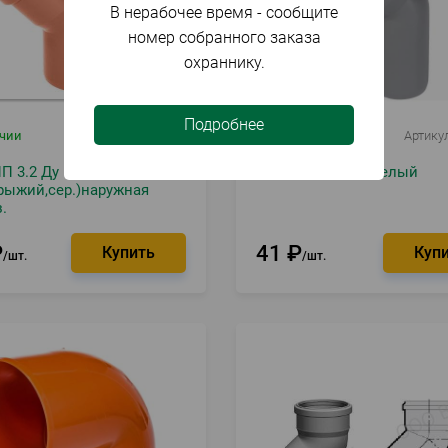
В нерабочее время - сообщите
номер собранного заказа
охраннику.
Подробнее
ичии
Артикул
018949
В наличии
Артику
П 3.2 Ду
Отвод ПП 32х45 белый
рыжий,сер.)наружная
.
₽
41
₽
шт.
шт.