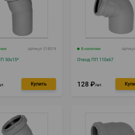
ичии
Артикул
018319
В наличии
Артику
П 50х15*
Отвод ПП 110х67
128
₽
шт.
шт.