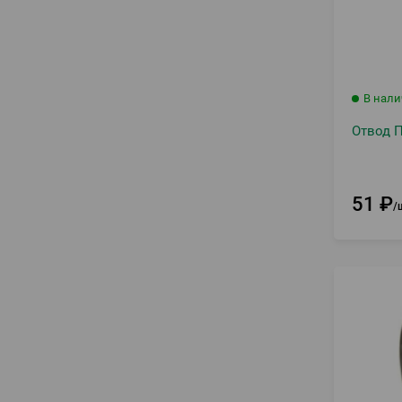
В нал
Отвод 
51
₽