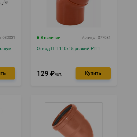
л
030031
В наличии
Артикул
077081
есшум
Отвод ПП 110х15 рыжий РТП
129
₽
шт.