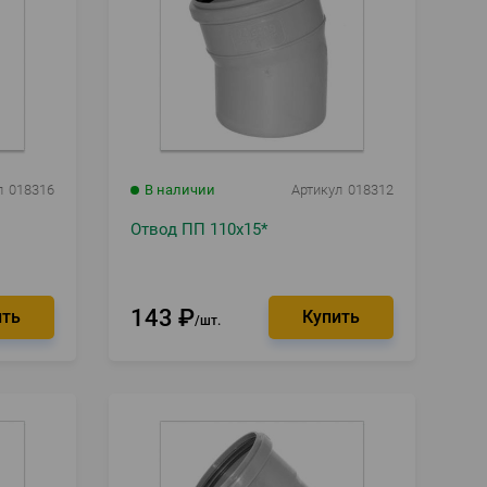
л
018316
В наличии
Артикул
018312
Отвод ПП 110х15*
143
₽
шт.