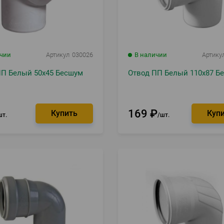
ичии
Артикул
030026
В наличии
Артику
ПП Белый 50х45 Бесшум
Отвод ПП Белый 110х87 Б
169
₽
шт.
шт.