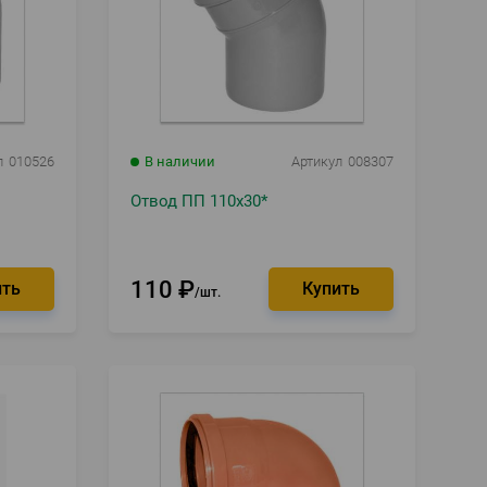
л
010526
В наличии
Артикул
008307
Отвод ПП 110х30*
110
₽
шт.