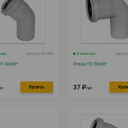
ичии
Артикул
001820
В наличии
Артику
П 50х45*
Отвод ПП 50х90*
37
₽
шт.
шт.