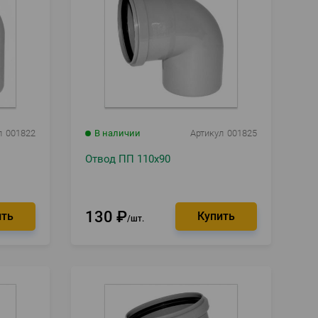
л
001822
В наличии
Артикул
001825
Отвод ПП 110х90
130
₽
шт.