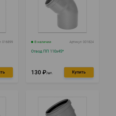
л
016899
В наличии
Артикул
001824
Отвод ПП 110х45*
130
₽
шт.