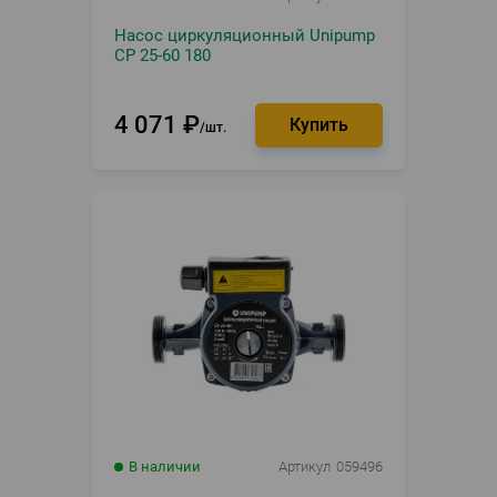
Насос циркуляционный Unipump
CP 25-60 180
4 071
₽
шт.
В наличии
Артикул
059496