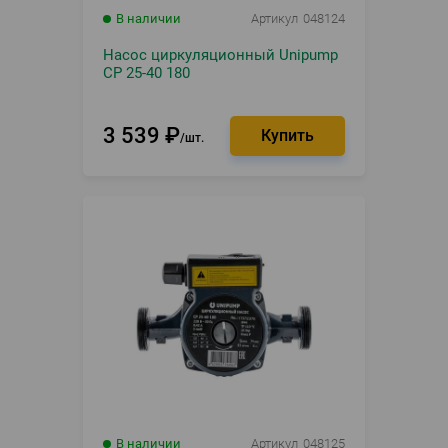
В наличии
Артикул
048124
Насос циркуляционный Unipump
CP 25-40 180
3 539
₽
шт.
В наличии
Артикул
048125