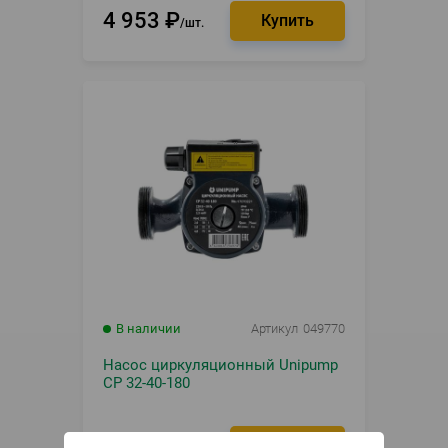
4 953
₽
шт.
В наличии
Артикул
049770
Насос циркуляционный Unipump
CP 32-40-180
3 980
₽