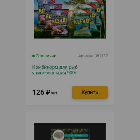
В наличии
Артикул
061132
Комбикорм для рыб
универсальная 900г
126
₽
шт.