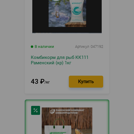
В наличии
Артикул
047192
Комбикорм для рыб КК111
Раменский (кр) 1кг
43
₽
кг