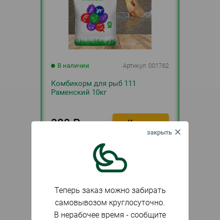
В наличии
Артикул
001762
Комбикорм для рыб 111
Раменский 10кг
320
₽
шт.
Теперь заказ можно забирать
самовывозом круглосуточно.
В нерабочее время - сообщите