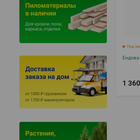
Под за
Ендова 
1 36