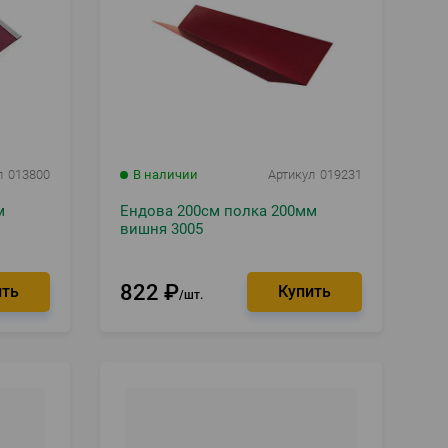
л
013800
В наличии
Артикул
019231
м
Ендова 200см полка 200мм
вишня 3005
822
₽
шт.