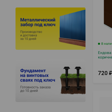
В нал
Ендова
коричне
720