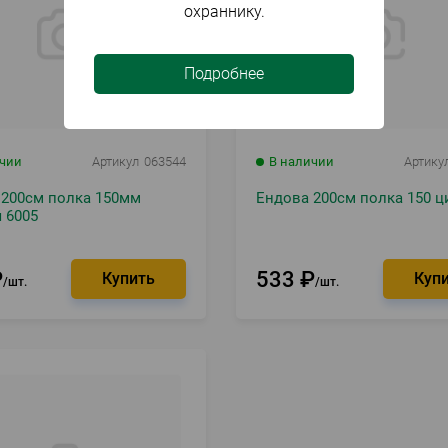
охраннику.
Подробнее
ичии
Артикул
063544
В наличии
Артику
 200см полка 150мм
Ендова 200см полка 150 ц
 6005
₽
533
₽
шт.
шт.