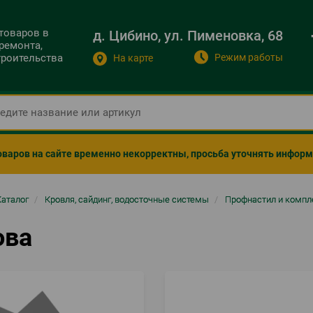
 товаров в
д. Цибино, ул. Пименовка, 68
ремонта,
Режим работы
строительства
На карте
оваров на сайте временно некорректны, просьба уточнять инфор
ка
Каталог
/
Кровля, сайдинг, водосточные системы
/
Профнастил и комп
гации
ова