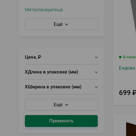
Металлочерепица
Ещё
Цена, ₽
В нал
Ендова
XДлина в упаковке (мм)
XШирина в упаковке (мм)
699
Ещё
Применить