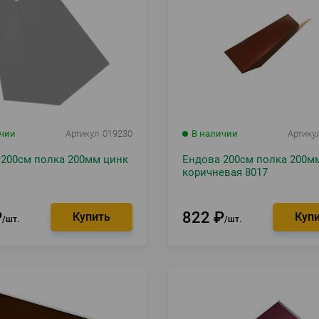
ичии
Артикул
019230
В наличии
Артику
 200см полка 200мм цинк
Ендова 200см полка 200м
коричневая 8017
₽
822
₽
шт.
шт.