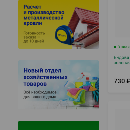
В нал
Ендова
зеленая
730