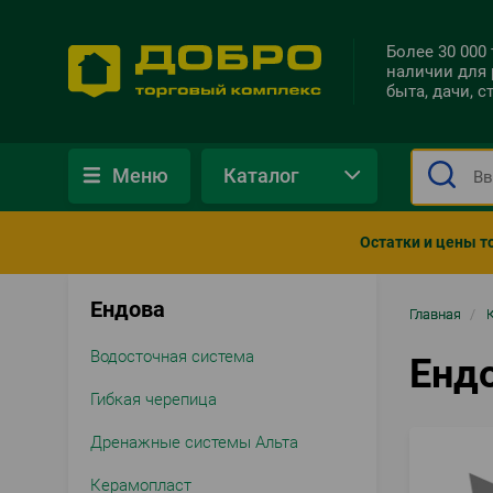
Более 30 000
наличии для 
быта, дачи, 
Меню
Каталог
Остатки и цены т
Ендова
Стро
Главная
/
нави
Водосточная система
Енд
Гибкая черепица
Дренажные системы Альта
Керамопласт