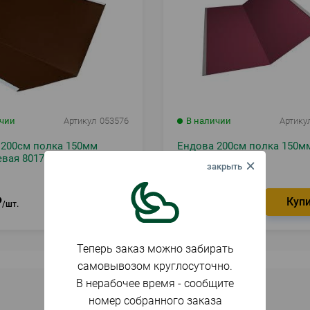
ичии
Артикул
053576
В наличии
Артику
 200см полка 150мм
Ендова 200см полка 150м
вая 8017
вишня 3005
₽
626
₽
шт.
шт.
Теперь заказ можно забирать
самовывозом круглосуточно.
В нерабочее время - сообщите
номер собранного заказа