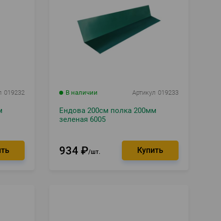
л
019232
В наличии
Артикул
019233
м
Ендова 200см полка 200мм
зеленая 6005
934
₽
шт.