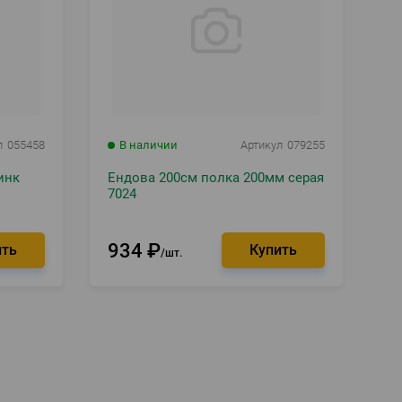
л
055458
В наличии
Артикул
079255
инк
Ендова 200см полка 200мм серая
7024
934
₽
шт.