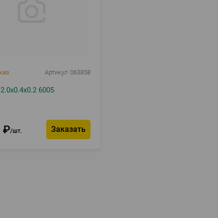
каз
Артикул
063858
2.0х0.4х0.2 6005
0
₽
Заказать
шт.