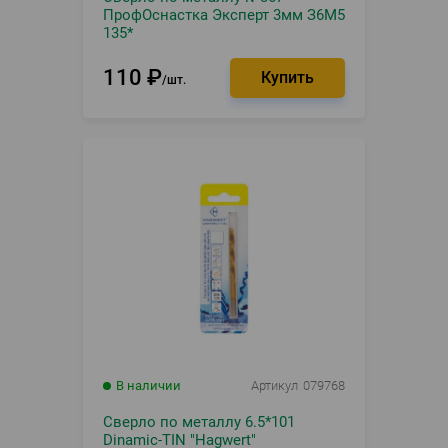
ПрофОснастка Эксперт 3мм З6М5
135*
110
₽
шт.
В наличии
Артикул
079768
Сверло по металлу 6.5*101
Dinamic-TIN "Hagwert"