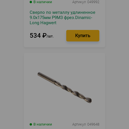
В наличии
Артикул
049992
Сверло по металлу удлиненное
9.0х175мм Р9М3 фрез.Dinamic-
Long Hagwert
534
₽
шт.
В наличии
Артикул
049648