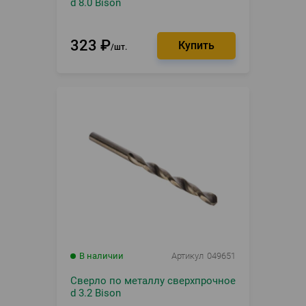
d 8.0 Bison
323
₽
шт.
В наличии
Артикул
049651
Сверло по металлу сверхпрочное
d 3.2 Bison