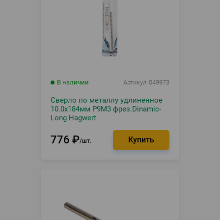
В наличии
Артикул
049973
Сверло по металлу удлиненное
10.0х184мм Р9М3 фрез.Dinamic-
Long Hagwert
776
₽
шт.