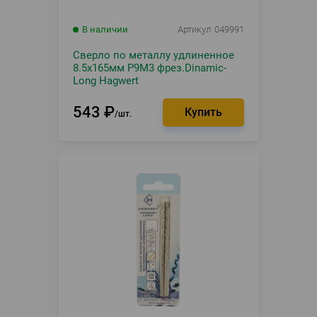
В наличии
Артикул
049991
Сверло по металлу удлиненное
8.5х165мм Р9М3 фрез.Dinamic-
Long Hagwert
543
₽
шт.