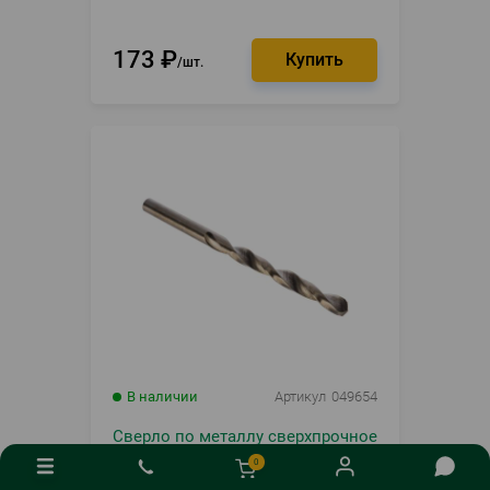
173
₽
шт.
В наличии
Артикул
049654
Сверло по металлу сверхпрочное
d 4.2 Bison