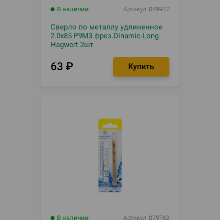
В наличии
Артикул
049977
Сверло по металлу удлиненное
2.0х85 Р9М3 фрез.Dinamic-Long
Hagwert 2шт
63
₽
В наличии
Артикул
079762