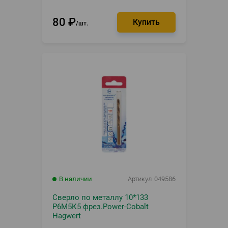
80
₽
шт.
В наличии
Артикул
049586
Сверло по металлу 10*133
Р6М5К5 фрез.Power-Cobalt
Hagwert