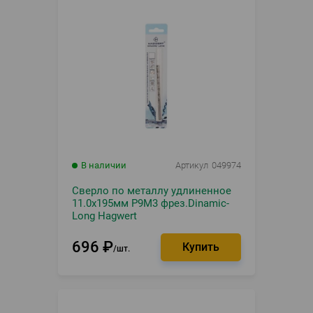
В наличии
Артикул
049974
Сверло по металлу удлиненное
11.0х195мм Р9М3 фрез.Dinamic-
Long Hagwert
696
₽
шт.