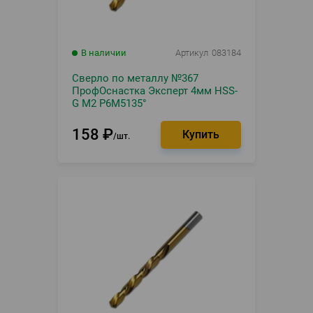
В наличии
Артикул
083184
Сверло по металлу №367
ПрофОснастка Эксперт 4мм HSS-
G M2 Р6М5135°
158
₽
шт.