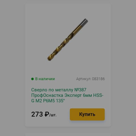
В наличии
Артикул
083186
Сверло по металлу №387
ПрофОснастка Эксперт 6мм HSS-
G M2 Р6М5 135°
273
₽
шт.