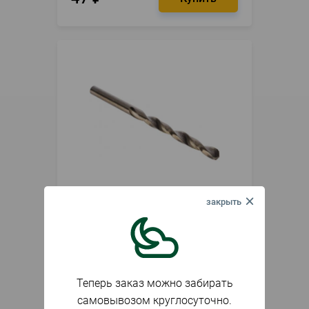
В наличии
Артикул
049658
Сверло по металлу сверхпрочное
d 6.0 Bison
Теперь заказ можно забирать
186
₽
шт.
самовывозом круглосуточно.