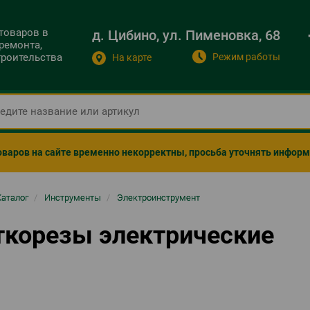
 товаров в
д. Цибино, ул. Пименовка, 68
ремонта,
Режим работы
строительства
На карте
оваров на сайте временно некорректны, просьба уточнять инфор
ка
Каталог
/
Инструменты
/
Электроинструмент
гации
ткорезы электрические