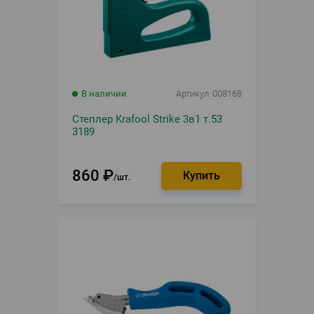
В наличии
Артикул
008168
Степлер Krafool Strike 3в1 т.53
3189
860
₽
шт.