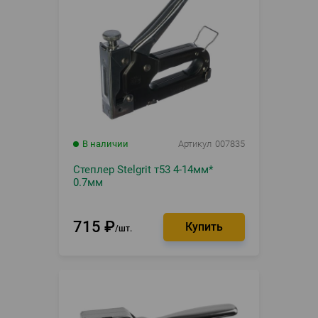
В наличии
Артикул
007835
Степлер Stelgrit т53 4-14мм*
0.7мм
715
₽
шт.