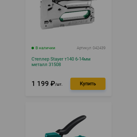
В наличии
Артикул
042439
Степлер Stayer т140 6-14мм
металл 31508
1 199
₽
шт.