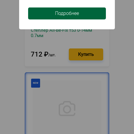
Подробнее
В наличии
Артикул
022477
Степлер All-Be-Fix т53 0-14мм
0.7мм
712
₽
шт.