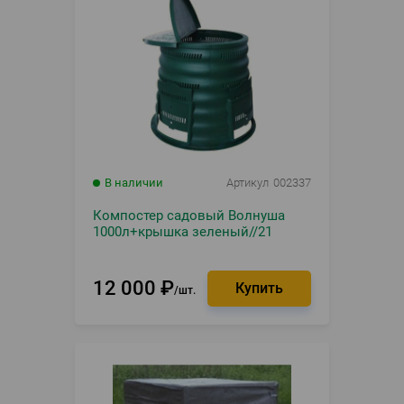
В наличии
Артикул
002337
Компостер садовый Волнуша
1000л+крышка зеленый//21
12 000
₽
шт.