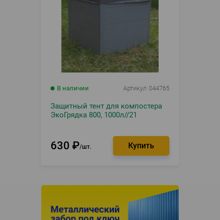
В наличии
Артикул
044765
Защитный тент для компостера
ЭкоГрядка 800, 1000л//21
630
₽
шт.