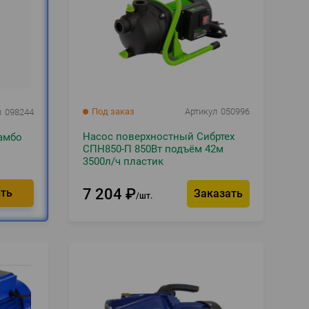
Под заказ
Артикул
050996
л
098244
Насос поверхностный Сибртех
амбо
СПН850-П 850Вт подъём 42м
3500л/ч пластик
7 204
₽
Заказать
шт.