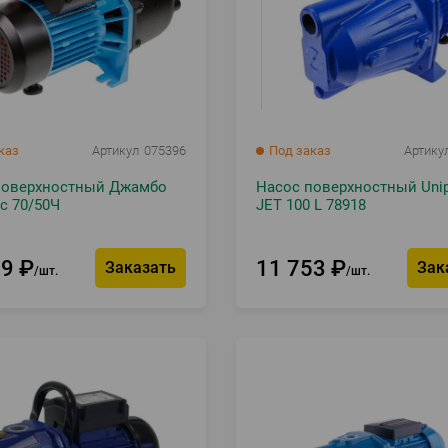
каз
Артикул
075396
Под заказ
Артику
поверхностный Джамбо
Насос поверхностный Uni
с 70/50Ч
JET 100 L 78918
49
₽
11 753
₽
Заказать
Зак
шт.
шт.