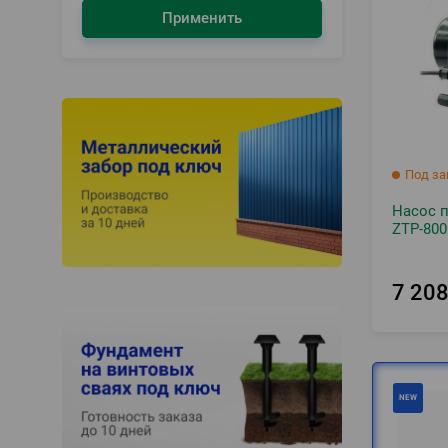
Применить
Под за
Насос 
ZTP-800
7 20