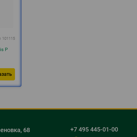
л
101115
is P
азать
+7 495 445-01-00
меновка, 68