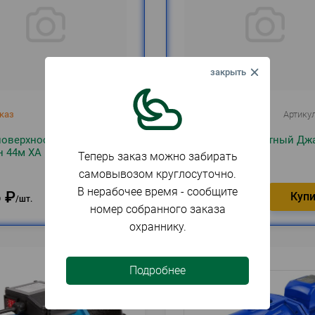
каз
Артикул
107863
В наличии
Артику
поверхностный 1000Вт
Насос поверхностный Дж
 44м XA 11 чугун Belamos
60/35 Н Джилекс
Теперь заказ можно забирать
самовывозом круглосуточно.
В нерабочее время - сообщите
6
₽
13 048
₽
Заказать
шт.
шт.
номер собранного заказа
охраннику.
Подробнее