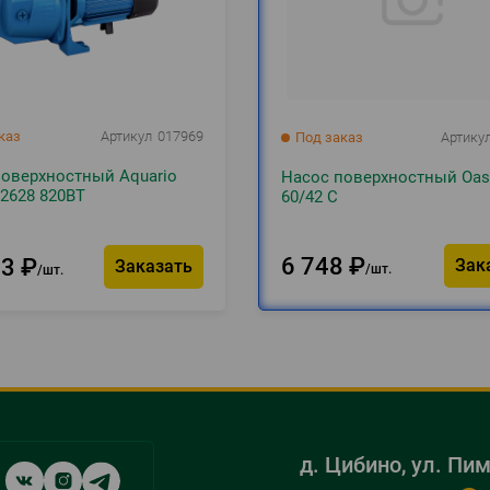
каз
Артикул
017969
Под заказ
Артику
поверхностный Aquario
Насос поверхностный Oas
 2628 820ВТ
60/42 C
6 748
₽
73
₽
Зак
Заказать
шт.
шт.
cial
д. Цибино, ул. Пи