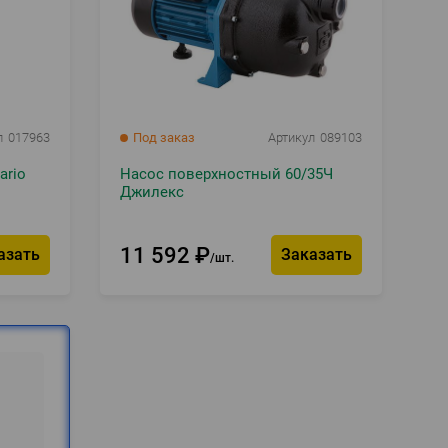
л
017963
Под заказ
Артикул
089103
ario
Насос поверхностный 60/35Ч
Джилекс
11 592
₽
азать
Заказать
шт.