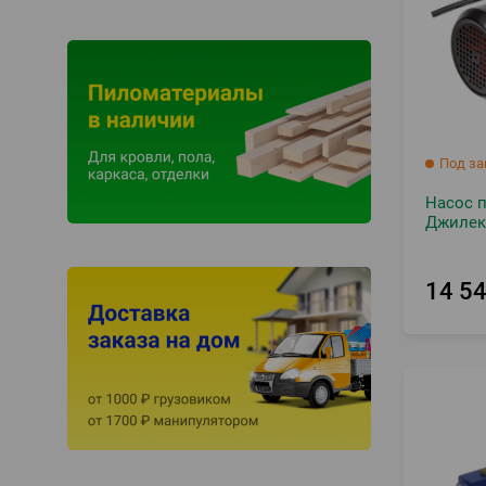
Под за
Насос 
Джилек
14 5