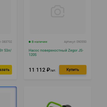
л
083702
В наличии
Артикул
090550
т 53л/
Насос поверхностный Zegor JS-
120S
11 112
₽
азать
шт.