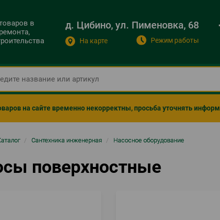
 товаров в
д. Цибино, ул. Пименовка, 68
ремонта,
Режим работы
строительства
На карте
оваров на сайте временно некорректны, просьба уточнять инфор
ка
Каталог
/
Сантехника инженерная
/
Насосное оборудование
гации
осы поверхностные