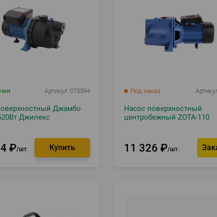
ичии
Артикул
075394
Под заказ
Артику
поверхностный Джамбо
Насос поверхностный
620Вт Джилекс
центробежный ZOTA-110
44
₽
11 326
₽
Зак
шт.
шт.