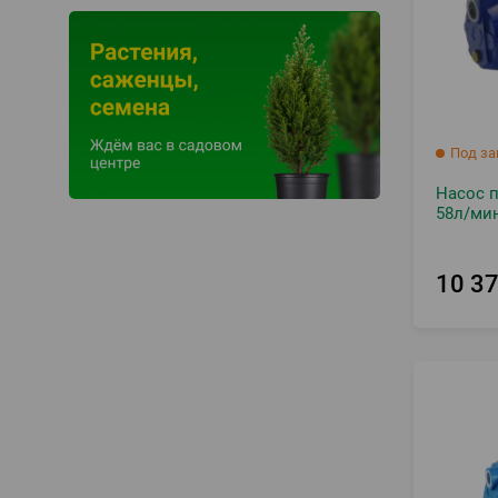
Под за
Насос 
58л/мин
10 3