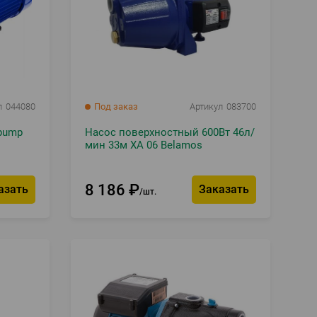
л
044080
Под заказ
Артикул
083700
pump
Насос поверхностный 600Вт 46л/
мин 33м XA 06 Belamos
8 186
₽
азать
Заказать
шт.