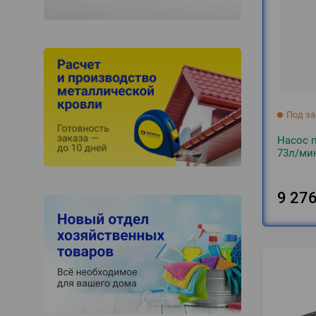
Под за
Насос 
73л/мин
9 27