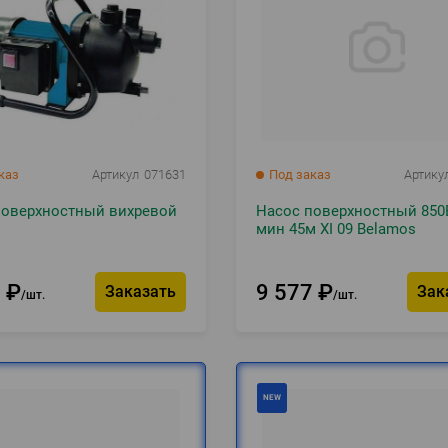
каз
Артикул
071631
Под заказ
Артику
поверхностный вихревой
Насос поверхностный 850В
мин 45м XI 09 Belamos
8
₽
9 577
₽
Заказать
Зак
шт.
шт.