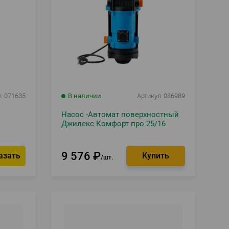
л
071635
В наличии
Артикул
086989
Насос -Автомат поверхностный
Джилекс Комфорт про 25/16
9 576
₽
азать
шт.