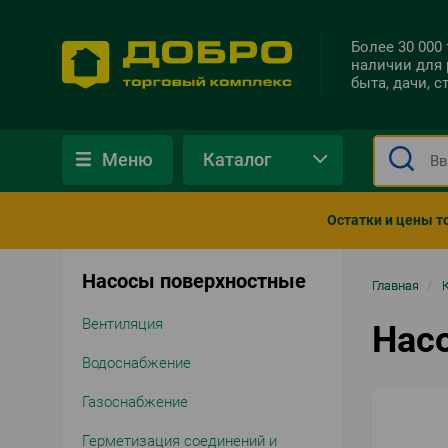
Более 30 000
наличии для 
быта, дачи, 
Меню
Каталог
Остатки и цены т
Насосы поверхностные
Стро
Главная
/
нави
Вентиляция
Нас
Водоснабжение
Газоснабжение
Герметизация соединений и