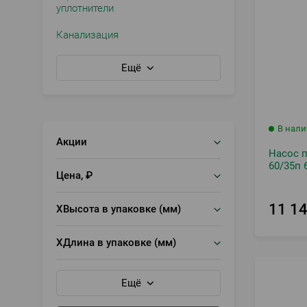
уплотнители
Канализация
Ещё
В нал
Акции
Насос 
60/35п 
Цена, ₽
11 1
XВысота в упаковке (мм)
XДлина в упаковке (мм)
Ещё