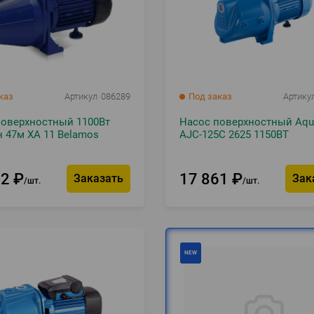
каз
Артикул
086289
Под заказ
Артику
поверхностный 1100Вт
Насос поверхностный Aqu
 47м XA 11 Belamos
AJC-125C 2625 1150ВТ
72
₽
17 861
₽
Заказать
Зак
шт.
шт.