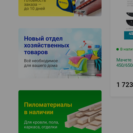
В нал
Мачете 
450/65
1 72