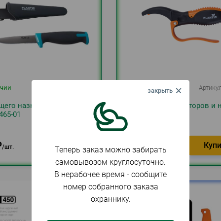
ичии
Артикул
084567
В наличии
Артику
его назначения Plantic
Точилка для секаторов и 
7465-01
Plantic 35303-01
1 197
₽
₽
1 087
₽
шт.
Теперь заказ можно забирать
шт.
самовывозом круглосуточно.
В нерабочее время - сообщите
номер собранного заказа
охраннику.