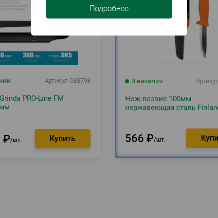
Подробнее
ичии
Артикул
088798
В наличии
Артику
Grinda PRO-Line FM
Нож лезвие 100мм
0мм
нержавеющая сталь Finlan
566
₽
3
₽
шт.
шт.