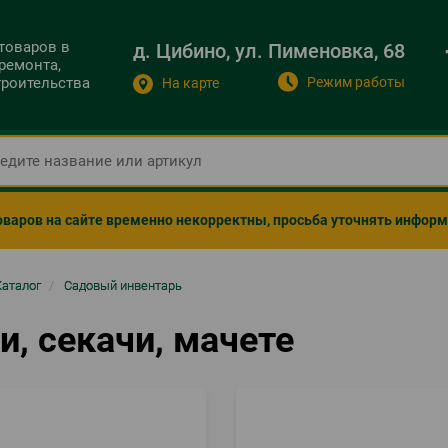
 товаров в
д. Цибино, ул. Пименовка, 68
ремонта,
Режим работы
строительства
На карте
оваров на сайте временно некорректны, просьба уточнять инфор
ка
Каталог
/
Садовый инвентарь
гации
, секачи, мачете