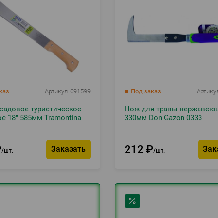
каз
Артикул
091599
Под заказ
Артику
садовое туристическое
Нож для травы нержавею
е 18" 585мм Tramontina
330мм Don Gazon 0333
₽
212
₽
Заказать
Зак
шт.
шт.