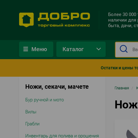
Более 30 000
наличии для 
быта, дачи, 
Меню
Каталог
Остатки и цены т
Ножи, секачи, мачете
Стро
Главная
/
нави
Бур ручной и мото
Ножи
Вилы
Грабли
Инвентарь для полива и орошения