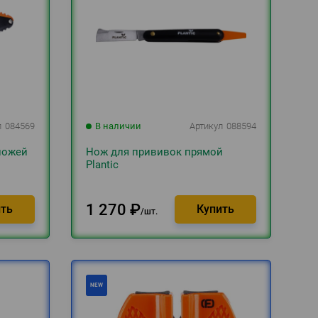
л
084569
В наличии
Артикул
088594
ножей
Нож для прививок прямой
Plantic
1 270
₽
шт.