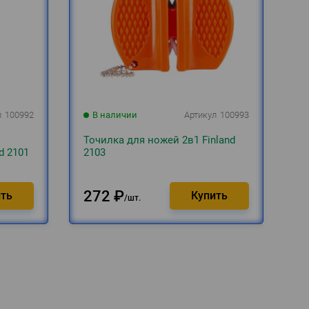
л
100992
В наличии
Артикул
100993
Точилка для ножей 2в1 Finland
d 2101
2103
272
₽
шт.