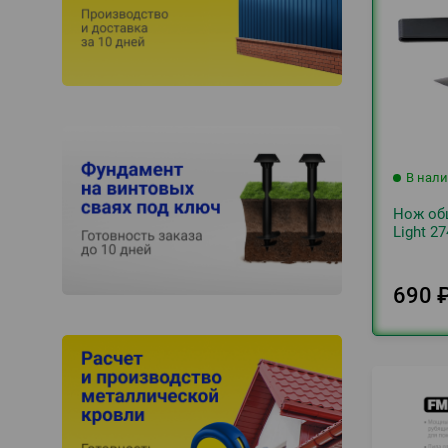
В нал
Нож общ
Light 2
690