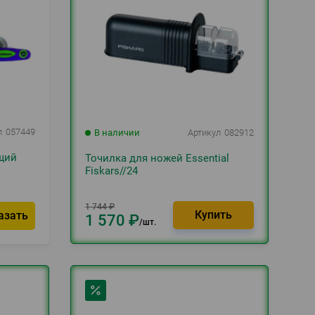
л
057449
В наличии
Артикул
082912
щий
Точилка для ножей Essential
Fiskars//24
1 744
₽
азать
1 570
₽
шт.