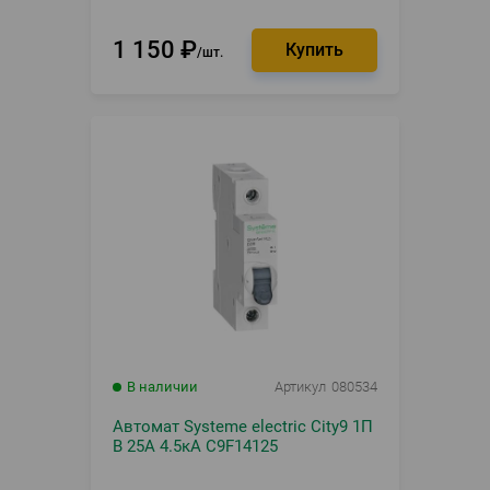
1 150
₽
шт.
В наличии
Артикул
080534
Автомат Systeme electric City9 1П
B 25А 4.5кА C9F14125