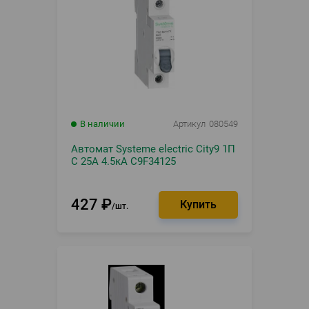
В наличии
Артикул
080549
Автомат Systeme electric City9 1П
C 25А 4.5кА C9F34125
427
₽
шт.