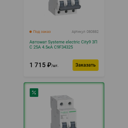
Под заказ
Артикул
080882
Автомат Systeme electric City9 3П
C 25А 4.5кА C9F34325
1 715
₽
Заказать
шт.