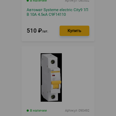
В наличии
Артикул
080532
Автомат Systeme electric City9 1П
B 10А 4.5кА C9F14110
510
₽
шт.
В наличии
Артикул
090492