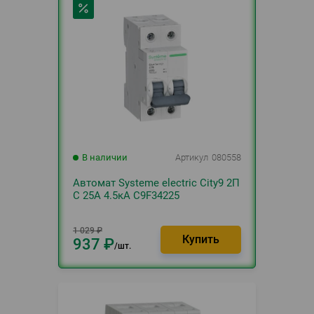
В наличии
Артикул
080558
Автомат Systeme electric City9 2П
C 25А 4.5кА C9F34225
1 029
₽
937
₽
шт.