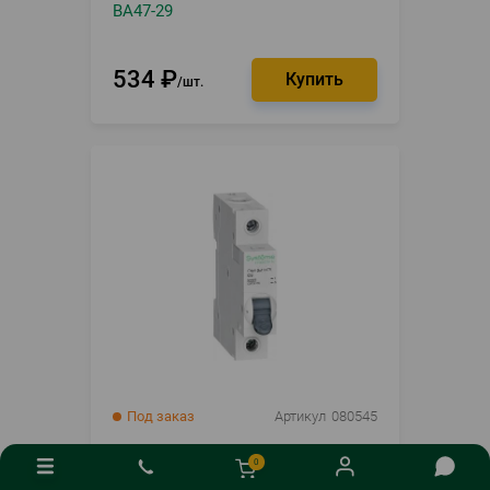
ВА47-29
534
₽
шт.
Под заказ
Артикул
080545
Автомат Systeme electric City9 1П
C 6А 4.5кА C9F34106