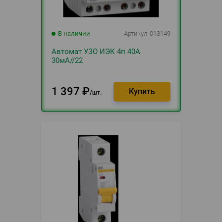
В наличии
Артикул
013149
Автомат УЗО ИЭК 4п 40А
30мА//22
1 397
₽
шт.