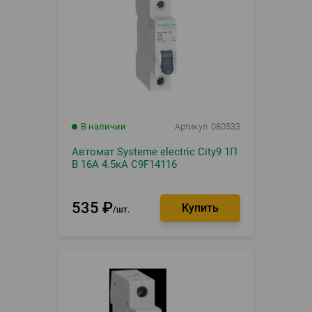
В наличии
Артикул
080533
Автомат Systeme electric City9 1П
B 16А 4.5кА C9F14116
535
₽
шт.