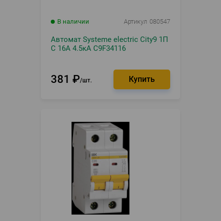
В наличии
Артикул
080547
Автомат Systeme electric City9 1П
C 16А 4.5кА C9F34116
381
₽
шт.