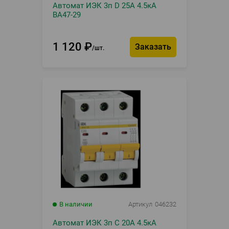
Автомат ИЭК 3п D 25А 4.5кА
ВА47-29
1 120
₽
Заказать
шт.
В наличии
Артикул
046232
Автомат ИЭК 3п C 20А 4.5кА