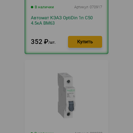
В наличии
Артикул
070917
Автомат КЭАЗ OptiDin 1п С50
4.5кА BM63
352
₽
шт.