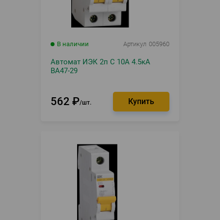
В наличии
Артикул
005960
Автомат ИЭК 2п С 10А 4.5кА
ВА47-29
562
₽
шт.