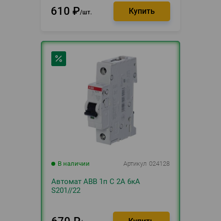
610
₽
шт.
В наличии
Артикул
024128
Автомат АВВ 1п С 2А 6кА
S201//22