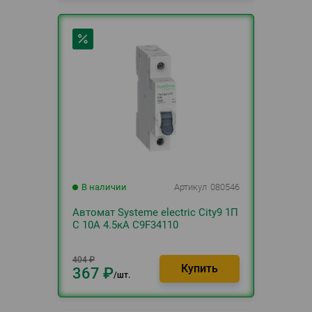
В наличии
Артикул
080546
Автомат Systeme electric City9 1П
C 10А 4.5кА C9F34110
404
₽
367
₽
шт.