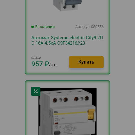
В наличии
Артикул
080556
Автомат Systeme electric City9 2П
C 16А 4.5кА C9F34216//23
981
₽
957
₽
шт.