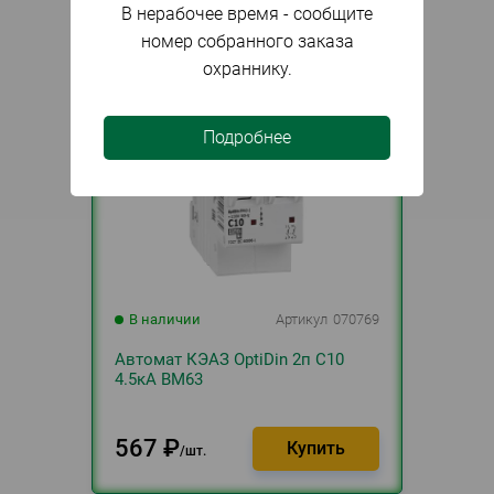
В нерабочее время - сообщите
номер собранного заказа
охраннику.
Подробнее
В наличии
Артикул
070769
Автомат КЭАЗ OptiDin 2п С10
4.5кА BM63
567
₽
шт.