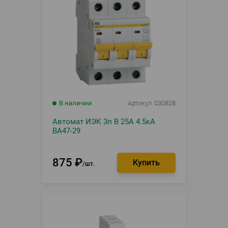
В наличии
Артикул
030828
Автомат ИЭК 3п B 25A 4.5кА
BA47-29
875
₽
шт.