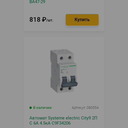
ВА47-29
818
₽
шт.
В наличии
Артикул
080554
Автомат Systeme electric City9 2П
C 6А 4.5кА C9F34206