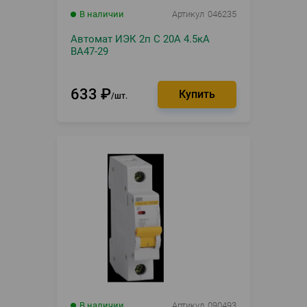
В наличии
Артикул
046235
Автомат ИЭК 2п С 20А 4.5кА
ВА47-29
633
₽
шт.
В наличии
Артикул
090493