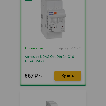
В наличии
Артикул
070770
Автомат КЭАЗ OptiDin 2п С16
4.5кА BM63
567
₽
шт.