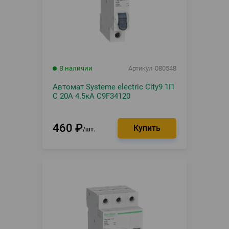
В наличии
Артикул
080548
Автомат Systeme electric City9 1П
C 20А 4.5кА C9F34120
460
₽
шт.