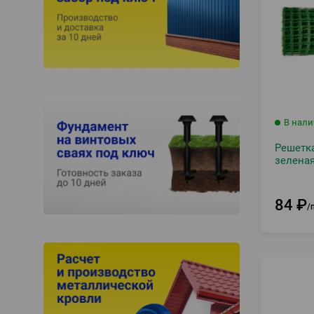
В нал
Решетка
зелена
84
₽