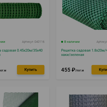
ичии
Артикул
040116
В наличии
Артику
 садовая 0.45х20м/35х40
Решетка садовая 1.8х20м/
я
хаки/зеленая
455
₽
пог.м
пог.м