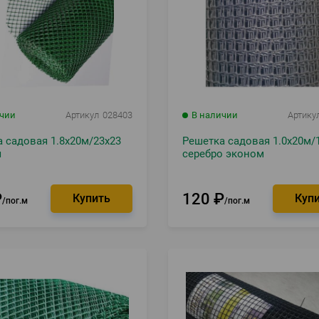
ичии
Артикул
028403
В наличии
Артику
 садовая 1.8х20м/23х23
Решетка садовая 1.0х20м/
я
серебро эконом
₽
120
₽
пог.м
пог.м