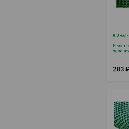
В нал
Решетка
зелена
283