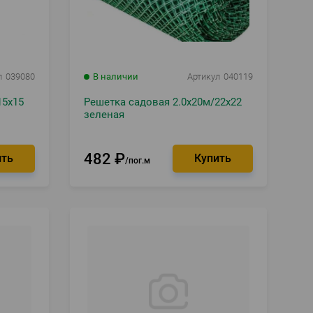
л
039080
В наличии
Артикул
040119
15х15
Решетка садовая 2.0х20м/22х22
зеленая
482
₽
пог.м