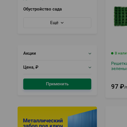
Обустройство сада
Ещё
Акции
В нал
Решетка
Цена, ₽
зелены
Применить
97
₽