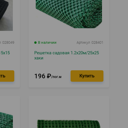
л
028049
В наличии
Артикул
028401
15х15
Решетка садовая 1.2х20м/25х25
хаки
196
₽
пог.м