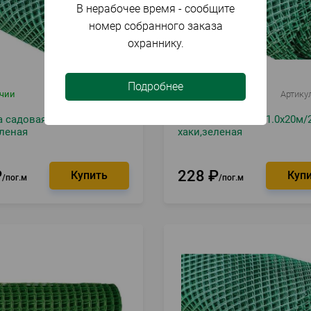
В нерабочее время - сообщите
номер собранного заказа
охраннику.
Подробнее
ичии
Артикул
014619
В наличии
Артику
 садовая 1.5х20м/55х55
Решетка садовая 1.0х20м/
леная
хаки,зеленая
₽
228
₽
пог.м
пог.м