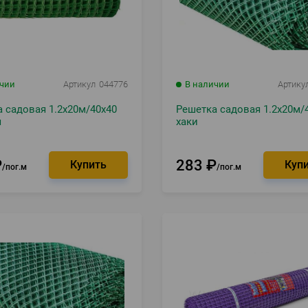
ичии
Артикул
044776
В наличии
Артику
 садовая 1.2х20м/40х40
Решетка садовая 1.2х20м/
я
хаки
₽
283
₽
пог.м
пог.м