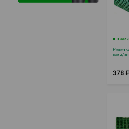
В нал
Решетка
хаки/зе
378