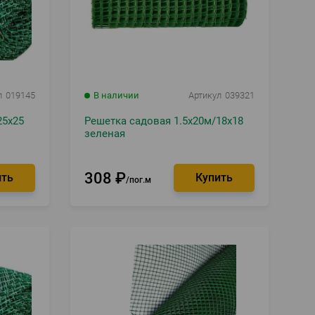
л
019145
В наличии
Артикул
039321
25х25
Решетка садовая 1.5х20м/18х18
зеленая
308
₽
пог.м