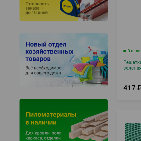
В нал
Решетка
зелена
417