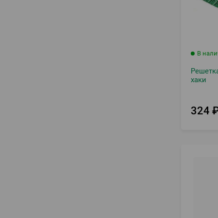
В нал
Решетка
хаки
324