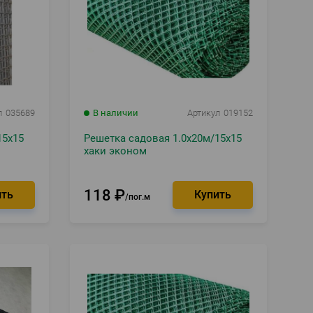
л
035689
В наличии
Артикул
019152
15х15
Решетка садовая 1.0х20м/15х15
хаки эконом
118
₽
пог.м