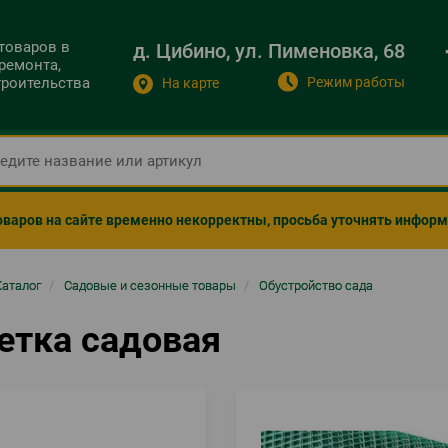
 товаров в
д. Цибино, ул. Пименовка, 68
ремонта,
Режим работы
строительства
На карте
оваров на сайте временно некорректны, просьба уточнять инфор
ка
Каталог
/
Садовые и сезонные товары
/
Обустройство сада
гации
етка садовая