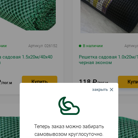
ичии
Артикул
026152
В наличии
Артику
 садовая 1.5х20м/40х40
Решетка садовая 1.0х20м/
я
черная эконом
₽
118
₽
пог.м
пог.м
Теперь заказ можно забирать
самовывозом круглосуточно.