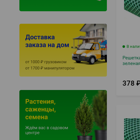
В нал
Решетка
зелена
378