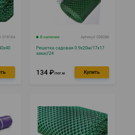
л
019164
В наличии
Артикул
039286
40х40
Решетка садовая 0.9х20м/17х17
хаки//24
134
₽
пог.м