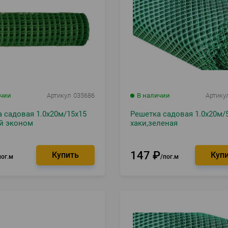
ичии
Артикул
035686
В наличии
Артику
 садовая 1.0х20м/15х15
Решетка садовая 1.0х20м/
й эконом
хаки,зеленая
147
₽
пог.м
пог.м