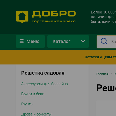
Более 30 000
наличии для 
быта, дачи, 
Меню
Каталог
Остатки и цены т
Решетка садовая
Стро
Главная
/
нави
Аксессуары для бассейна
Реш
Бочки и баки
Грунты
Дрова и брикеты