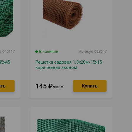
л
040117
В наличии
Артикул
028047
45х45
Решетка садовая 1.0х20м/15х15
коричневая эконом
145
₽
пог.м