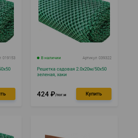
л
019153
В наличии
Артикул
039322
50х50
Решетка садовая 2.0х20м/50х50
зеленая, хаки
424
₽
пог.м