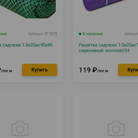
ичии
Артикул
017672
В наличии
Артику
 садовая 1.8х20м/45х45
Решетка садовая 1.0х20м/
сиреневый эконом//24
₽
119
₽
пог.м
пог.м