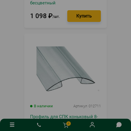
бесцветный
1 098
₽
шт.
В наличии
Артикул
012711
Профиль для СПК коньковый 8-
10мм HP 6м бесцветный