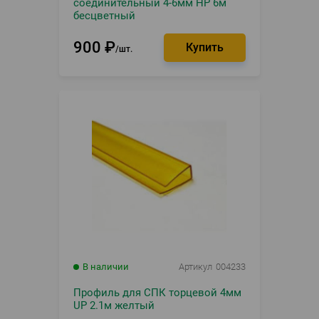
соединительный 4-6мм НР 6м
бесцветный
900
₽
шт.
В наличии
Артикул
004233
Профиль для СПК торцевой 4мм
UP 2.1м желтый