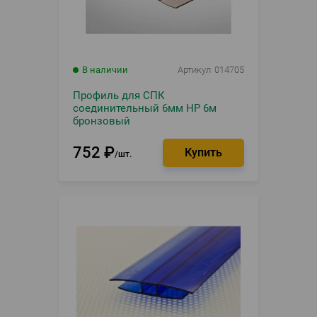
В наличии
Артикул
014705
Профиль для СПК
соединительный 6мм НР 6м
бронзовый
752
₽
шт.