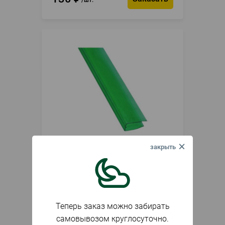
шт.
В наличии
Артикул
012819
Профиль для СПК торцевой 6мм
UP 2.1м зеленый
Теперь заказ можно забирать
130
₽
шт.
самовывозом круглосуточно.