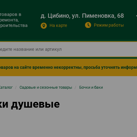
 товаров в
д. Цибино, ул. Пименовка, 68
ремонта,
Режим работы
строительства
На карте
оваров на сайте временно некорректны, просьба уточнять инфор
ка
Каталог
/
Садовые и сезонные товары
/
Бочки и баки
гации
ки душевые