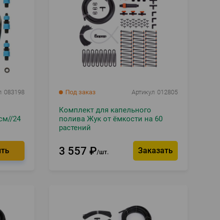
л
083198
Под заказ
Артикул
012805
Комплект для капельного
см//24
полива Жук от ёмкости на 60
растений
3 557
₽
Заказать
шт.