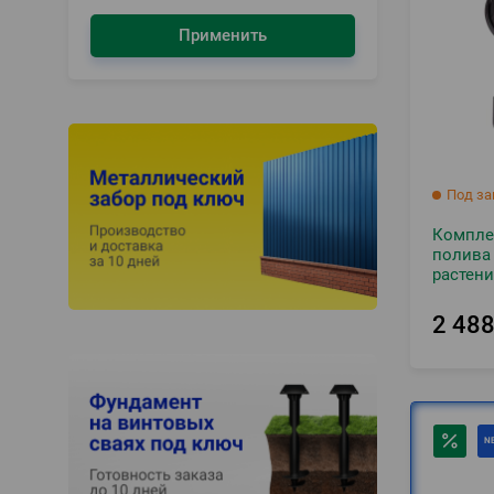
Применить
Под за
Компле
полива 
растен
2 48