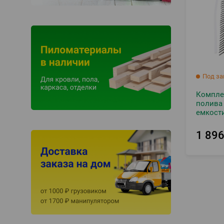
Под за
Компле
полива
емкост
1 89