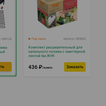
Под заказ
Артикул
083820
л
099124
Комплект расширительный для
лива
капельного полива с эмиттерной
вый
лентой 6м ЖУК
436
₽
Заказать
компл.