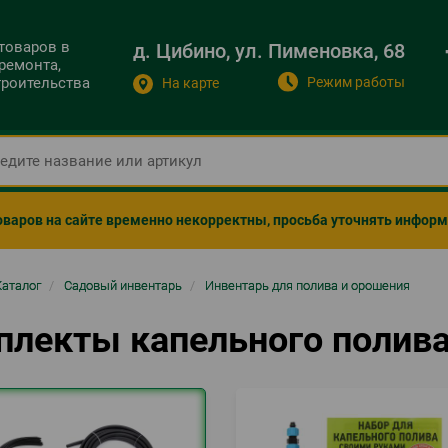
 товаров в
д. Цибино, ул. Пименовка, 68
ремонта,
Режим работы
строительства
На карте
оваров на сайте временно некорректны, просьба уточнять инфор
ка
Каталог
/
Садовый инвентарь
/
Инвентарь для полива и орошения
гации
плекты капельного полив