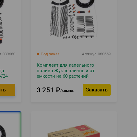
л
088668
Под заказ
Артикул
088669
Комплект для капельного
да
полива Жук тепличный от
//24
емкости на 60 растений
3 251
₽
Заказать
компл.