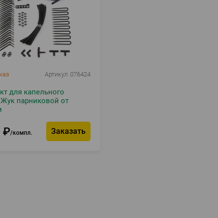
каз
Артикул
076424
кт для капельного
 Жук парниковой от
и
6
₽
Заказать
компл.