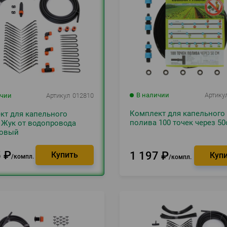
В наличии
Артику
ичии
Артикул
012810
Комплект для капельного
кт для капельного
полива 100 точек через 50
 Жук от водопровода
ковый
5
₽
1 197
₽
компл.
компл.