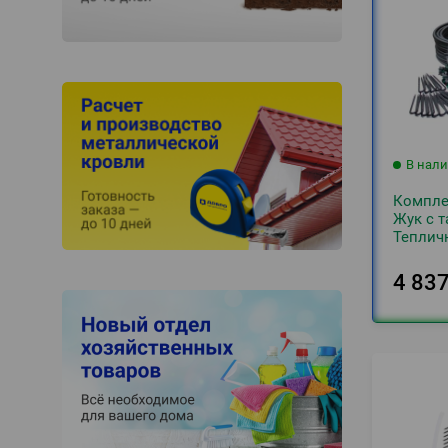
В нал
Компле
Жук с 
Теплич
4 83