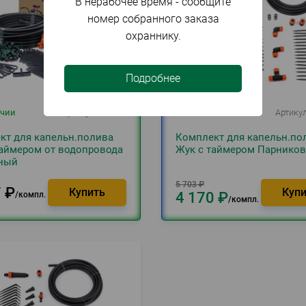
В нерабочее время - сообщите
номер собранного заказа
охраннику.
Подробнее
ичии
Артикул
099126
В наличии
Артику
кт для капельн.полива
Комплект для капельн.по
таймером от водопровода
Жук с таймером Парнико
ный
5 703
₽
7
₽
4 170
₽
компл.
компл.