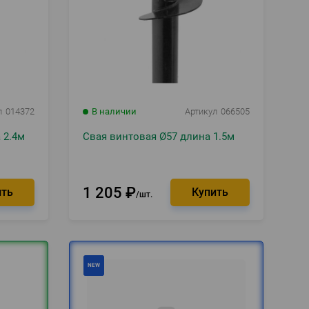
л
014372
В наличии
Артикул
066505
 2.4м
Свая винтовая Ø57 длина 1.5м
1 205
₽
шт.