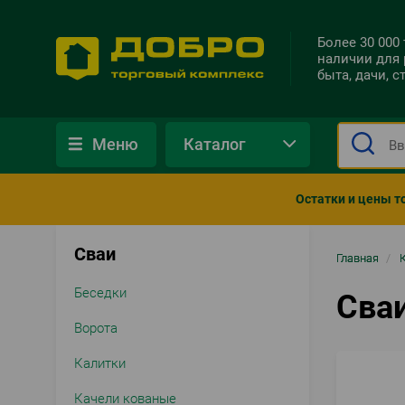
Более 30 000
наличии для 
быта, дачи, 
Меню
Каталог
Остатки и цены т
Сваи
Стро
Главная
/
нави
Беседки
Сва
Ворота
Калитки
Качели кованые