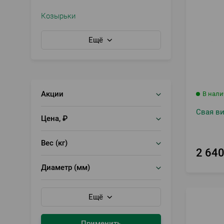
Козырьки
Ещё
Акции
В нал
Свая ви
Цена, ₽
Вес (кг)
2 64
Диаметр (мм)
Ещё
Применить