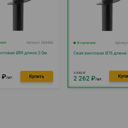
ичии
Артикул
064464
В наличии
Артику
нтовая Ø89 длина 2.0м
Свая винтовая Ø76 длина 
3 840
₽
8
₽
2 262
₽
шт.
шт.