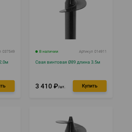
л
037549
В наличии
Артикул
014911
2.0м
Свая винтовая Ø89 длина 3.5м
3 410
₽
шт.