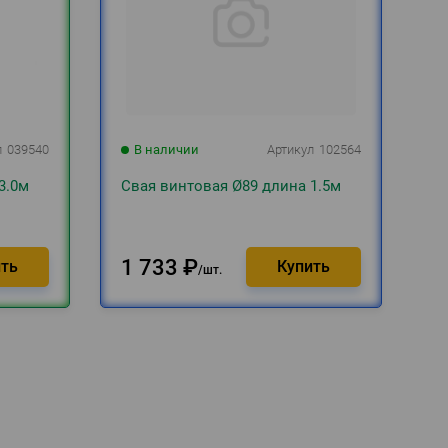
л
039540
В наличии
Артикул
102564
3.0м
Свая винтовая Ø89 длина 1.5м
1 733
₽
шт.