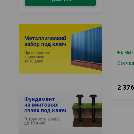
В нал
Свая ви
2 37