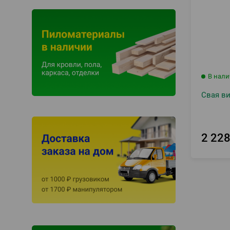
В нал
Свая ви
2 22