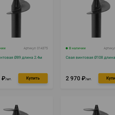
ичии
Артикул
014375
В наличии
Артику
нтовая Ø89 длина 2.4м
Свая винтовая Ø108 длина
0
₽
2 970
₽
шт.
шт.