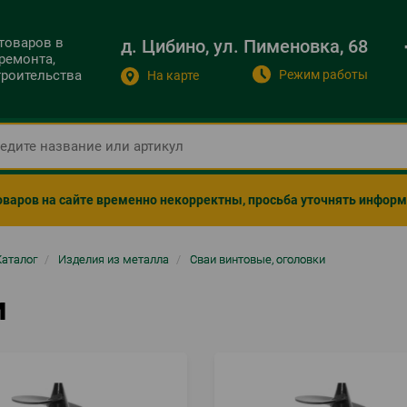
 товаров в
д. Цибино, ул. Пименовка, 68
ремонта,
Режим работы
строительства
На карте
оваров на сайте временно некорректны, просьба уточнять инфор
ка
Каталог
/
Изделия из металла
/
Сваи винтовые, оголовки
гации
и