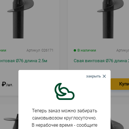
ичии
Артикул
026171
В наличии
Артику
нтовая Ø76 длина 2.5м
Свая винтовая Ø76 длина 
6
₽
1 997
₽
шт.
шт.
Теперь заказ можно забирать
самовывозом круглосуточно.
В нерабочее время - сообщите