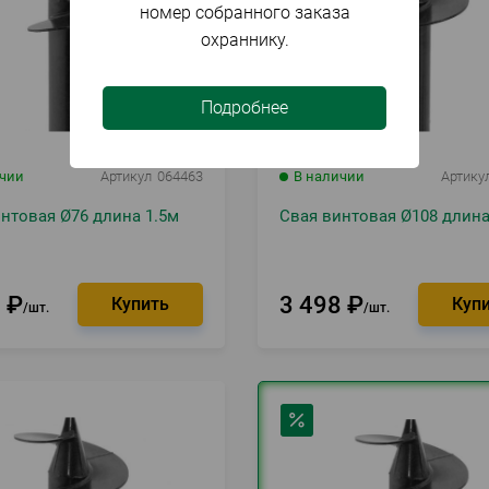
номер собранного заказа
охраннику.
Подробнее
ичии
Артикул
064463
В наличии
Артику
нтовая Ø76 длина 1.5м
Свая винтовая Ø108 длина
4
₽
3 498
₽
шт.
шт.