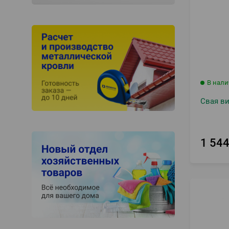
В нал
Свая ви
1 54