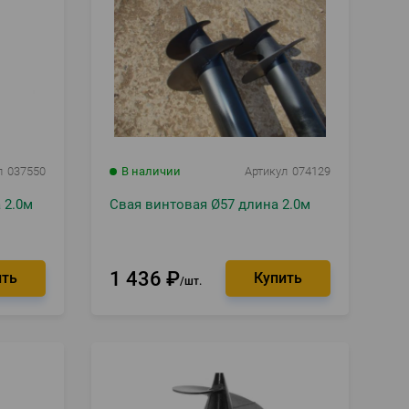
л
037550
В наличии
Артикул
074129
 2.0м
Свая винтовая Ø57 длина 2.0м
1 436
₽
шт.