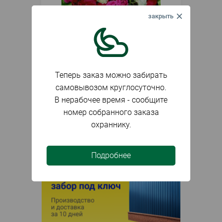
Под заказ
Артикул
027599
Бегония махровая D12
Теперь заказ можно забирать
самовывозом круглосуточно.
В нерабочее время - сообщите
252
₽
номер собранного заказа
Заказать
компл.
охраннику.
Подробнее