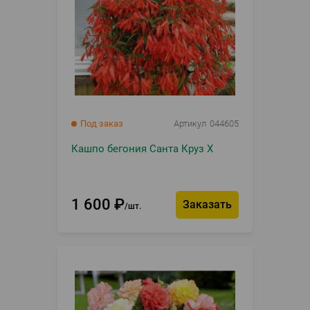
Под заказ
Артикул
044605
Кашпо бегония Санта Круз Х
1 600
₽
Заказать
шт.