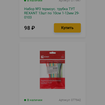
В наличии
Артикул
077947
Набор №3 термоус. трубка ТУТ
REXANT 13шт по 10см 1-12мм 29-
0103
98
₽
В наличии
Артикул
077942