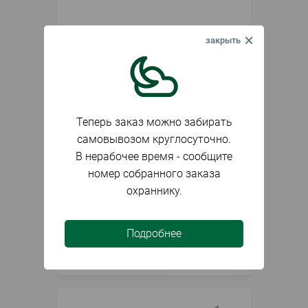
Теперь заказ можно забирать
самовывозом круглосуточно.
В нерабочее время - сообщите
В наличии
Артикул
071865
номер собранного заказа
охраннику.
Трубка термоусадка ТУТ клеевая
6/2мм Прозрачная Rexant 1м
Подробнее
82
₽
шт.