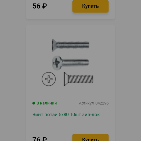
56
₽
В наличии
Артикул
042296
Винт потай 5х80 10шт зип-лок
76
₽