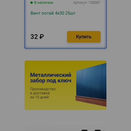
В наличии
Артикул
108387
Винт потай 4х30 25шт
32
₽