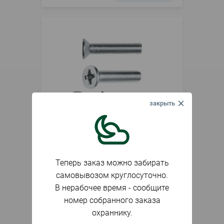
В наличии
Артикул
042267
Винт потай 6х 40 10шт зип-лок
Теперь заказ можно забирать
самовывозом круглосуточно.
В нерабочее время - сообщите
38
₽
номер собранного заказа
охраннику.