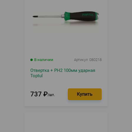
В наличии
Артикул
080218
Отвертка + PH2 100мм ударная
Toptul
737
₽
шт.