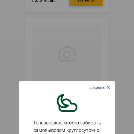
шт.
В наличии
Артикул
012019
Отвертка - SL5 150мм ударная
Expert Pobedit
Теперь заказ можно забирать
166
₽
шт.
самовывозом круглосуточно.