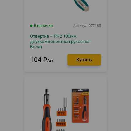
В наличии
Артикул
077185
Отвертка + PH2 100мм
двухкомпонентная рукоятка
Волат
104
₽
шт.