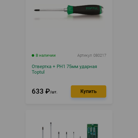
В наличии
Артикул
080217
Отвертка + PH1 75мм ударная
Toptul
633
₽
шт.