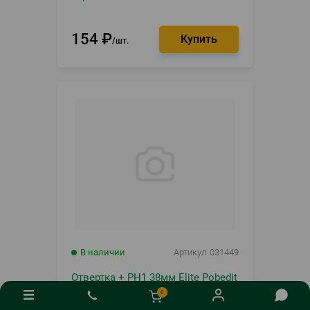
154
₽
шт.
В наличии
Артикул
031449
Отвертка + PH1 38мм Elite Pobedit