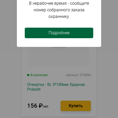
В нерабочее время - сообщите
номер собранного заказа
охраннику.
Подробнее
В наличии
Артикул
016954
Отвертка - SL 5*100мм Ударная
Pobedit
156
₽
шт.