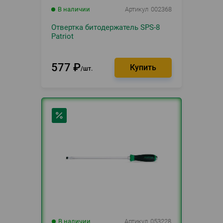
В наличии
Артикул
002368
Отвертка битодержатель SPS-8
Patriot
577
₽
шт.
В наличии
Артикул
053228