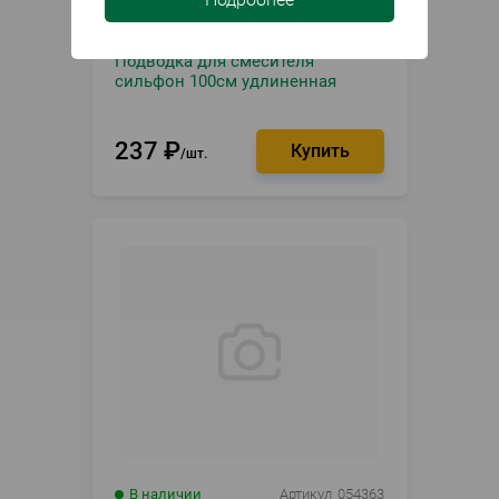
В наличии
Артикул
030900
Подводка для смесителя
сильфон 100см удлиненная
237
₽
шт.
В наличии
Артикул
054363