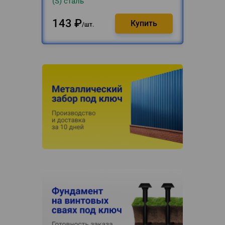
(S) сталь
143
₽
шт.