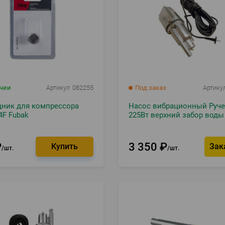
ичии
Артикул
082255
Под заказ
Артику
дник для компрессора
Насос вибрационный Руче
4F Fubak
225Вт верхний забор воды
₽
3 350
₽
Зак
шт.
шт.