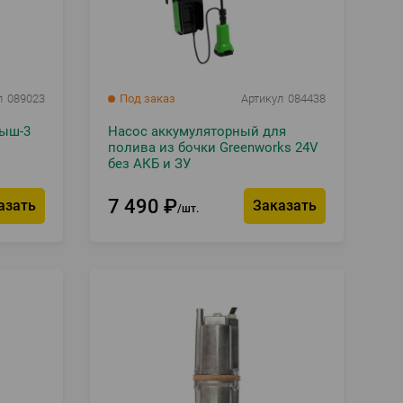
л
089023
Под заказ
Артикул
084438
ыш-3
Насос аккумуляторный для
полива из бочки Greenworks 24V
без АКБ и ЗУ
7 490
₽
азать
Заказать
шт.