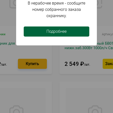
В нерабочее время - сообщите
номер собранного заказа
охраннику.
Подробнее
ичии
Артикул
082249
Под заказ
Артику
дник для компрессора
Насос вибрационный БВ01
нижн.заб.300Вт 1000л/ч С
₽
2 549
₽
Зак
шт.
шт.