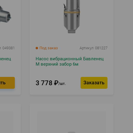
л
049381
Под заказ
Артикул
081227
ленец
Насос вибрационный Бавленец
М верхний забор 6м
3 778
₽
Заказать
шт.