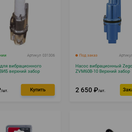
ичии
Артикул
031306
Под заказ
Артику
 для вибрационного
Насос вибрационный Zego
ВИБ верхний забор
ZVM60B-10 Верхний забор
₽
2 650
₽
Зак
шт.
шт.