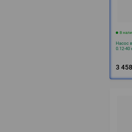
В нал
Насос 
0.12-40
3 45