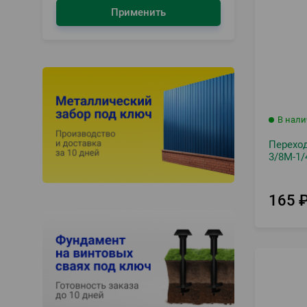
Применить
В нал
Перехо
3/8М-1/
165