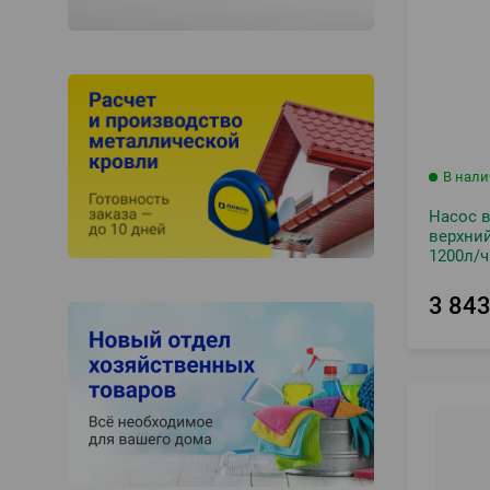
В нал
Насос 
верхний
1200л/ч
3 84