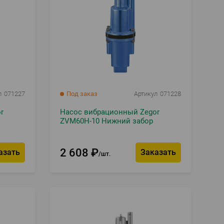
л
071227
Под заказ
Артикул
071228
r
Насос вибрационный Zegor
ZVM60H-10 Нижний забор
2 608
₽
азать
Заказать
шт.