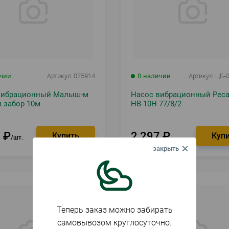
ичии
Артикул
075914
В наличии
Артикул
ЦБ-
вибрационный Малыш-м
Насос вибрационный Реса
 забор 10м
НВ-10Н 77/8/2
2
₽
2 297
₽
шт.
Теперь заказ можно забирать
самовывозом круглосуточно.