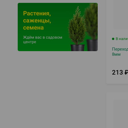
В нал
Перехо
8мм
213