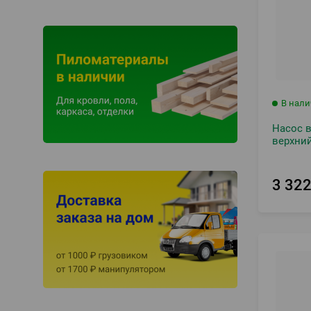
В нал
Насос 
верхний
3 32