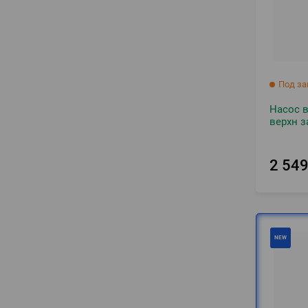
Под за
Насос 
верхн з
2 54