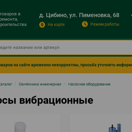
 товаров в
д. Цибино, ул. Пименовка, 68
ремонта,
Режим работы
строительства
На карте
оваров на сайте временно некорректны, просьба уточнять инфор
ка
Каталог
/
Сантехника инженерная
/
Насосное оборудование
гации
осы вибрационные