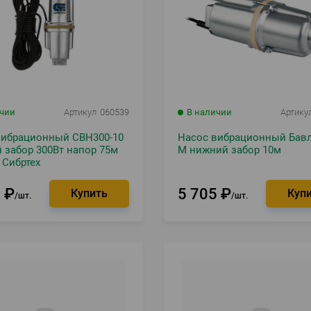
ичии
Артикул
060539
В наличии
Артику
вибрационный СВН300-10
Насос вибрационный Бав
 забор 300Вт напор 75м
М нижний забор 10м
 Сибртех
3
₽
5 705
₽
шт.
шт.