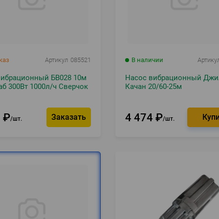
каз
Артикул
085521
В наличии
Артику
вибрационный БВ028 10м
Насос вибрационный Джи
аб 300Вт 1000л/ч Сверчок
Качан 20/60-25м
9
₽
4 474
₽
Заказать
шт.
шт.