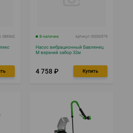
л
089342
В наличии
Артикул
00000579
лекс
Насос вибрационный Бавленец
М верхний забор 32м
4 758
₽