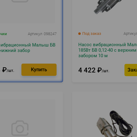
Под заказ
Артику
ичии
Артикул
098247
Насос вибрационный Мал
вибрационный Малыш БВ
185Вт БВ 0,12-40 с верхним
 нижний забор
забором 10 м
8
₽
4 422
₽
Зак
шт.
шт.