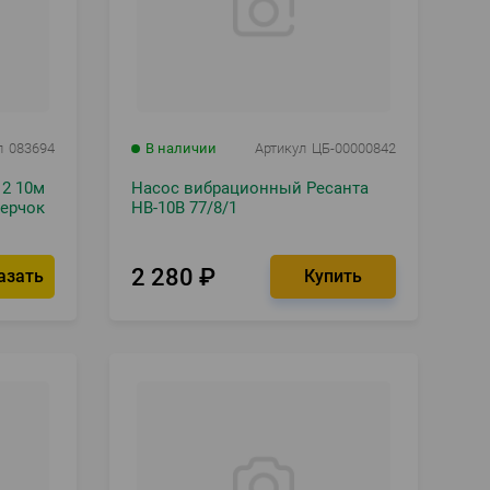
л
083694
В наличии
Артикул
ЦБ-00000842
2 10м
Насос вибрационный Ресанта
верчок
НВ-10В 77/8/1
2 280
₽
азать