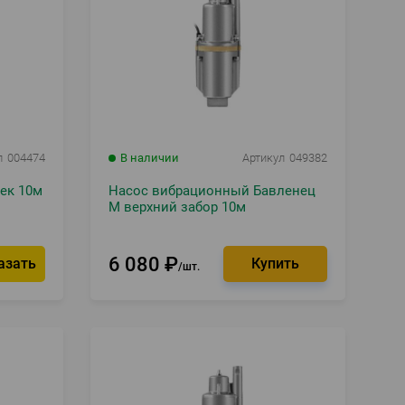
л
004474
В наличии
Артикул
049382
ек 10м
Насос вибрационный Бавленец
М верхний забор 10м
6 080
₽
азать
шт.