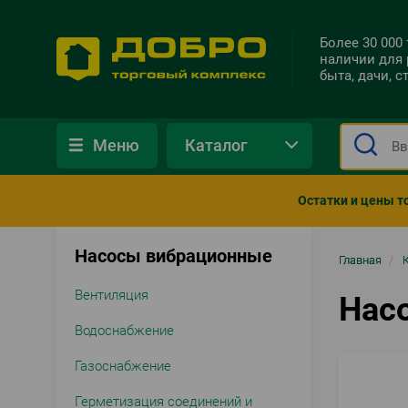
Более 30 000
наличии для 
быта, дачи, 
Меню
Каталог
Остатки и цены т
Насосы вибрационные
Стро
Главная
/
нави
Вентиляция
Нас
Водоснабжение
Газоснабжение
Герметизация соединений и