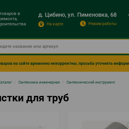
 товаров в
д. Цибино, ул. Пименовка, 68
ремонта,
Режим работы
строительства
На карте
оваров на сайте временно некорректны, просьба уточнять инфор
ка
Каталог
/
Сантехника инженерная
/
Сантехнический инструмент
гации
стки для труб