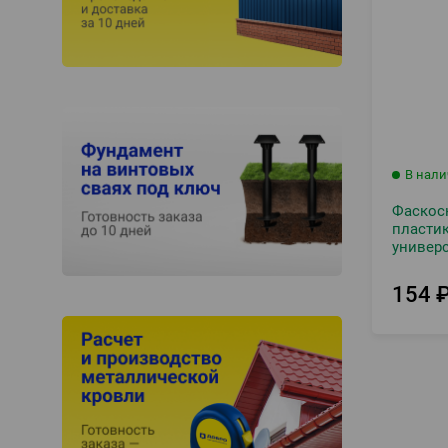
В нал
Фаскос
пласти
универ
шурупов
154