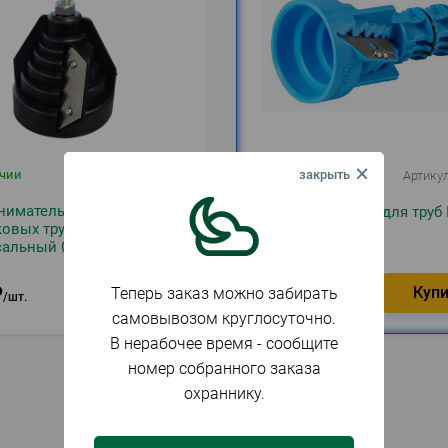
ичии
Артикул
094196
В наличии
Артику
ниматель для
Фаскосниматель для труб
ковых труб
16-50 Джилекс
сальный Ø20-63 под
ерт UT-00038728
593
₽
₽
Теперь заказ можно забирать
шт.
шт.
самовывозом круглосуточно.
В нерабочее время - сообщите
номер собранного заказа
охраннику.