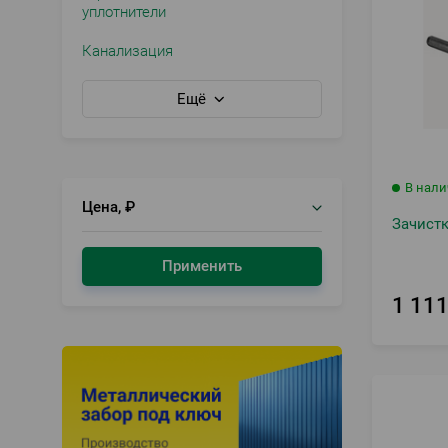
уплотнители
Канализация
Ещё
В нал
Цена, ₽
Зачистк
Применить
1 11