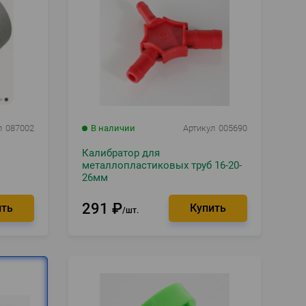
л
087002
В наличии
Артикул
005690
Калибратор для
металлопластиковых труб 16-20-
26мм
291
₽
шт.