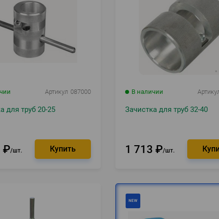
ичии
Артикул
087000
В наличии
Артику
а для труб 20-25
Зачистка для труб 32-40
1
₽
1 713
₽
шт.
шт.