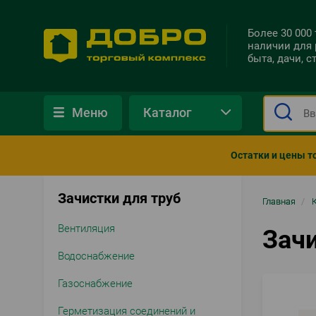
Более 30 000
наличии для 
быта, дачи, 
Меню
Каталог
Остатки и цены т
Зачистки для труб
Стро
Главная
/
нави
Вентиляция
Зачи
Водоснабжение
Газоснабжение
Герметизация соединений и