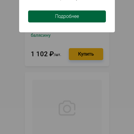
Подробнее
В наличии
Артикул
061013
Перила 2.5м сосна под 50
балясину
1 102
₽
шт.