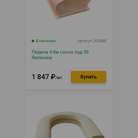
В наличии
Артикул
005888
Перила 4.0м сосна под 50
балясину
1 847
₽
шт.