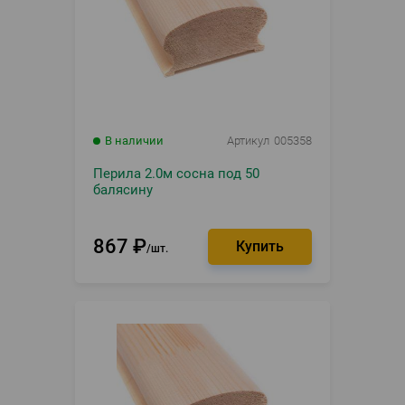
В наличии
Артикул
005358
Перила 2.0м сосна под 50
балясину
867
₽
шт.