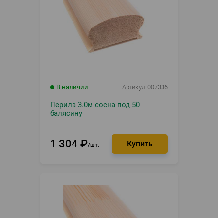
В наличии
Артикул
007336
Перила 3.0м сосна под 50
балясину
1 304
₽
шт.