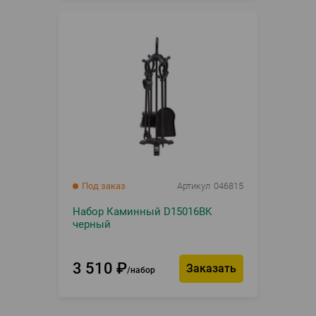
Под заказ
Артикул
046815
Набор Каминный D15016BK
черный
3 510
₽
Заказать
набор