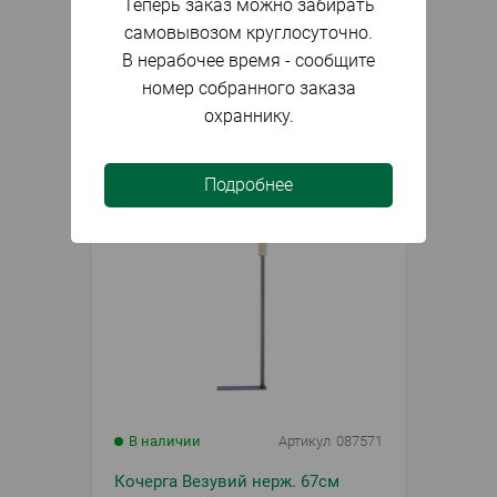
Теперь заказ можно забирать
Набор Каминный кованный
N100Ч
самовывозом круглосуточно.
В нерабочее время - сообщите
номер собранного заказа
3 140
₽
набор
охраннику.
Подробнее
В наличии
Артикул
087571
Кочерга Везувий нерж. 67см