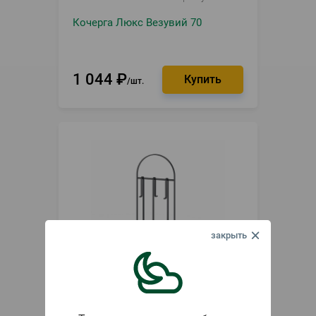
Кочерга Люкс Везувий 70
1 044
₽
шт.
В наличии
Артикул
005998