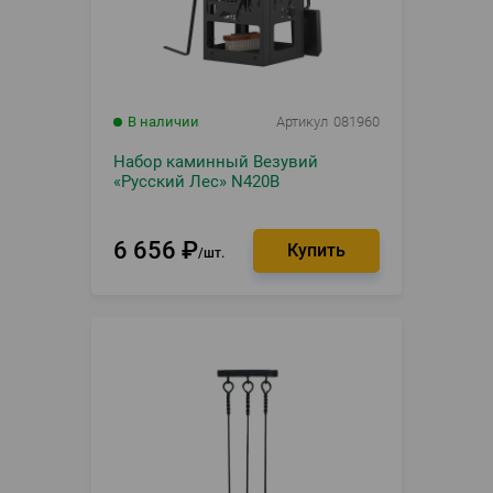
В наличии
Артикул
081960
Набор каминный Везувий
«Русский Лес» N420B
6 656
₽
шт.