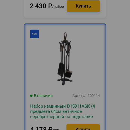
2 430
₽
набор
В наличии
Артикул
109114
Набор каминный D15011АSК (4
предмета 64см античное
серебро/черный на подставке
4 178
₽