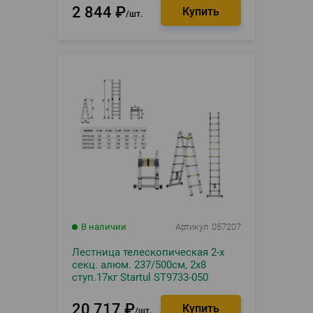
2 844
₽
шт.
В наличии
Артикул
057207
Лестница телескопическая 2-х
секц. алюм. 237/500см, 2х8
ступ.17кг Startul ST9733-050
20 717
₽
шт.