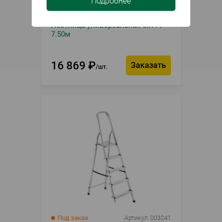
Подробнее
Под заказ
Артикул
006308
Лестница универсальная 3х11 /
7.50м
16 869
₽
Заказать
шт.
Под заказ
Артикул
003241