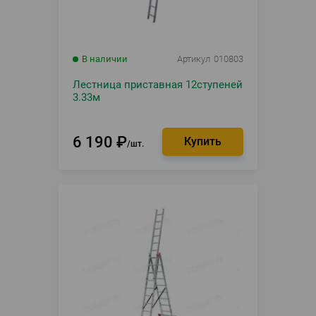
В наличии
Артикул
010803
Лестница приставная 12ступеней
3.33м
6 190
₽
шт.